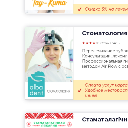
Скидка 5% на лечен
Стоматология
★★★★★
Отзывов: 5
Перелечивание зубов
Консультации, лечени
Профессиональная гиг
методом Air Flow c ос
Оплата услуг карт
Удобное месторасп
цены!
Стаматалагічн