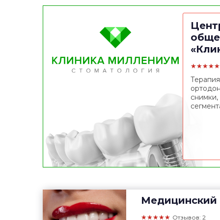
Цент
обще
«Кли
★★★★★
Терапия
ортодон
снимки,
сегмент
Медицинский 
★★★★★
Отзывов: 2