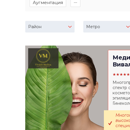
Аугментация
∙∙∙
Район
Метро
Меди
Вива
★★★★★
Многопр
спектр 
космето
эпиляци
Гинекол
Много
высок
специ