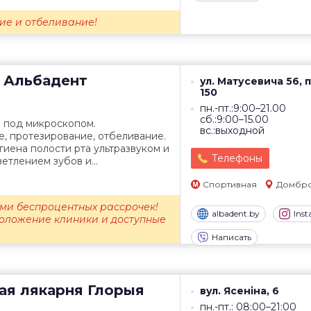
ие и отбеливание!
Альбадент
ул. Матусевича 56, 
150
пн.-пт.:9:00–21.00
сб.:9:00–15.00
 под микроскопом.
вс.:выходной
е, протезирование, отбеливание.
иена полости рта ультразвуком и
Телефоны
ветлением зубов и...
Спортивная
Домбро
ами беспроцентных рассрочек!
albadent.by
Ins
оложение клиники и доступные
Написать
ая лякарня
Глорыя
вул. Ясеніна, 6
пн.-пт.: 08:00–21:00