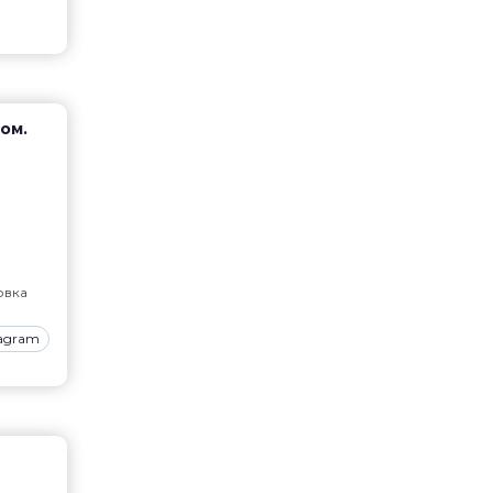
пом.
вка
tagram