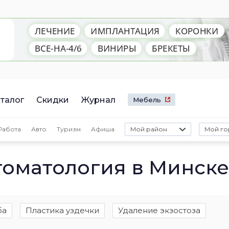
талог
Скидки
Журнал
Мебель
Работа
Авто
Туризм
Афиша
Мой район
Мой го
томатология в Минске
ба
Пластика уздечки
Удаление экзостоза