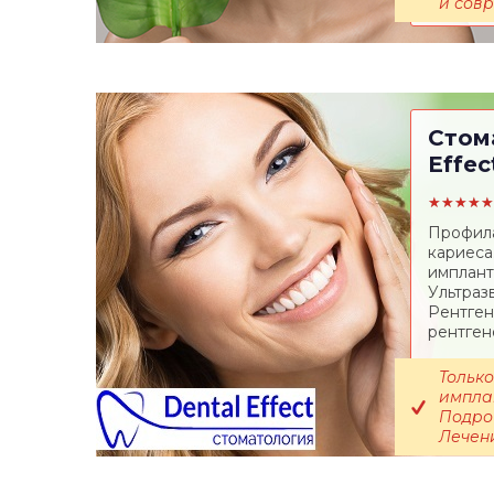
и сов
Стом
Effec
★★★★★
Профила
кариеса
имплант
Ультраз
Рентген
рентген
Только
импла
Подроб
Лечени