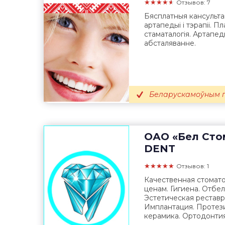
★★★★★
Отзывов: 7
Бясплатныя кансульта
артапедыі і тэрапіі. П
стаматалогія. Артапе
абсталяванне.
Беларускамоўным п
ОАО «Бел Сто
DENT
★★★★★
Отзывов: 1
Качественная стомат
ценам. Гигиена. Отбел
Эстетическая реставр
Имплантация. Протез
керамика. Ортодонтия