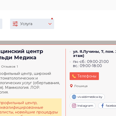
Услуга
цинский центр
ул. Я.Лучины, 7, пом. 
этаж)
льди Медика
пн.-сб.: 09:00-21:00
вс.: 09:00-18:00
Отзывов: 1
офильный центр, широкий
Телефоны
стоматологических и
логических услуг (обертывания,
Лошица
я). Маммология. ЛОР.
огия.
vivaldimedica.by
профильный центр,
Instagram
facebo
оквалифицированные
алисты, новейшие процедуры