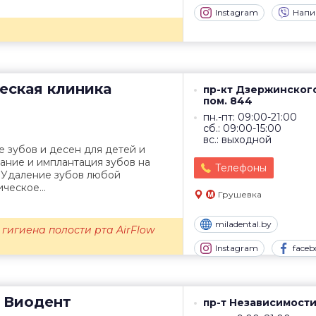
Instagram
Напи
еская клиника
пр-кт Дзержинского,
пом. 844
пн.-пт: 09:00-21:00
сб.: 09:00-15:00
вс.: выходной
 зубов и десен для детей и
ание и имплантация зубов на
Телефоны
 Удаление зубов любой
ческое...
Грушевка
miladental.by
гигиена полости рта AirFlow
.
Instagram
faceb
Виодент
пр-т Независимости