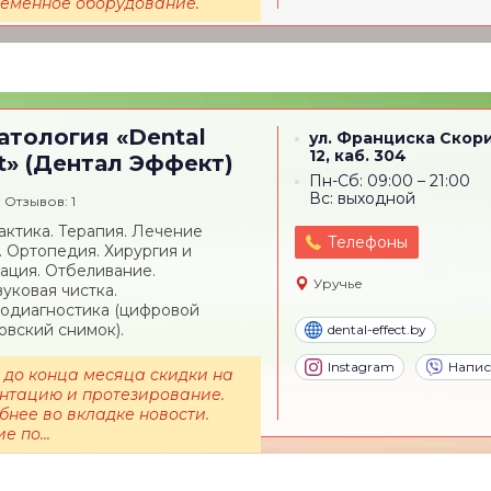
ременное оборудование.
атология
«Dental
ул. Франциска Скор
12, каб. 304
t» (Дентал Эффект)
Пн-Сб: 09:00 – 21:00
Вc: выходной
Отзывов: 1
ктика. Терапия. Лечение
Телефоны
. Ортопедия. Хирургия и
ация. Отбеливание.
Уручье
вуковая чистка.
одиагностика (цифровой
овский снимок).
dental-effect.by
Instagram
Напис
 до конца месяца скидки на
нтацию и протезирование.
нее во вкладке новости.
е по...