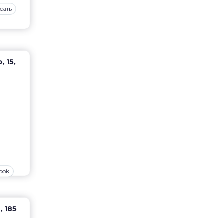
сать
 15,
ook
, 185