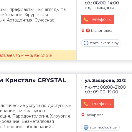
сб.: 08:00–14:00
ндз.: выхадны
цыі і прафілактычныя агляды па
ламбаванне. Хірургічная
Телефоны
дыя. Артадонтыя. Сучаснае
Малиновка
stamliakarnia.by
ацыентам — зніжка 5%
м Кристал» CRYSTAL
ул. Захарова, 52/2
пн.-пт.: 08:00–21:00
сб.: 09:00–15:00
Телефоны
ологические услуги по доступным
ивание, чистка зубов.
Захарова
ация. Пародонтология. Хирургия.
ирование. Безметалловая
. Лечение заболеваний...
stomatolog9.by