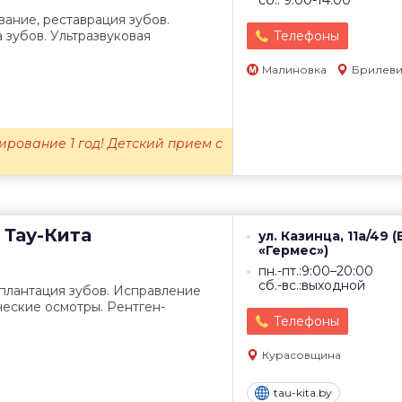
сб.: 9:00-14:00
ание, реставрация зубов.
 зубов. Ультразвуковая
Телефоны
Малиновка
Брилеви
ирование 1 год! Детский прием с
Тау-Кита
ул. Казинца, 11а/49 
«Гермес»)
пн.-пт.:9:00–20:00
сб.-вс.:выходной
плантация зубов. Исправление
еские осмотры. Рентген-
Телефоны
Курасовщина
tau-kita.by