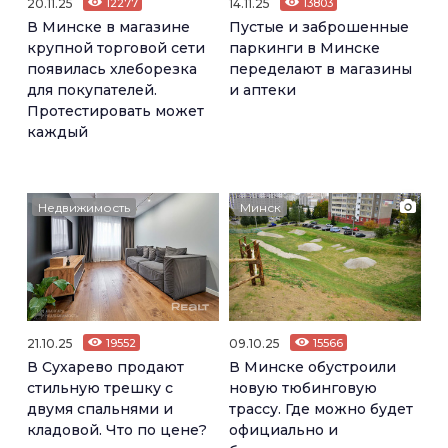
20.11.25
12277
14.11.25
13803
В Минске в магазине
Пустые и заброшенные
крупной торговой сети
паркинги в Минске
появилась хлеборезка
переделают в магазины
для покупателей.
и аптеки
Протестировать может
каждый
Недвижимость
Минск
21.10.25
19552
09.10.25
15566
В Сухарево продают
В Минске обустроили
стильную трешку с
новую тюбинговую
двумя спальнями и
трассу. Где можно будет
кладовой. Что по цене?
официально и