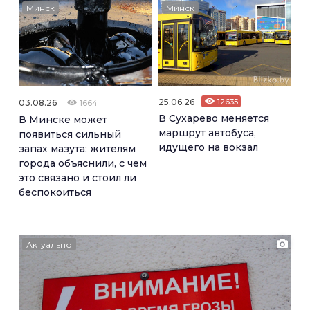
Минск
Минск
25.06.26
12635
03.08.26
1664
В Сухарево меняется
В Минске может
маршрут автобуса,
появиться сильный
идущего на вокзал
запах мазута: жителям
города объяснили, с чем
это связано и стоил ли
беспокоиться
Актуально