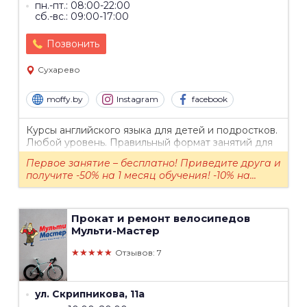
пн.-пт.: 08:00-22:00
сб.-вс.: 09:00-17:00
Позвонить
Сухарево
moffy.by
Instagram
facebook
Курсы английского языка для детей и подростков.
Любой уровень. Правильный формат занятий для
детей, комфортная атмосфера, развитие
Первое занятие – бесплатно! Приведите друга и
коммуникационных навыков. Подготовка к...
получите -50% на 1 месяц обучения! -10% на...
Прокат и ремонт велосипедов
Мульти-Мастер
★★★★★
Отзывов: 7
ул. Скрипникова, 11а