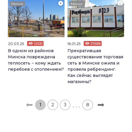
Минск
Минск
20.03.25
12535
16.01.25
37688
В одном из районов
Прекратившая
Минска повреждена
существование торговая
теплосеть − кому ждать
сеть в Минске ожила и
перебоев с отоплением?
провела ребрендинг.
Как сейчас выглядят
магазины?
1
2
3
8