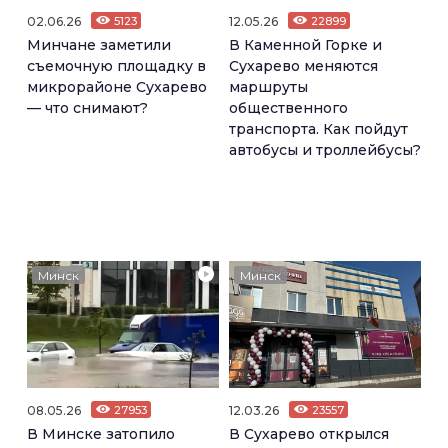
02.06.26
5123
12.05.26
22899
Минчане заметили
В Каменной Горке и
съемочную площадку в
Сухарево меняются
микрорайоне Сухарево
маршруты
— что снимают?
общественного
транспорта. Как пойдут
автобусы и троллейбусы?
Минск
Минск
08.05.26
27953
12.03.26
23557
В Минске затопило
В Сухарево открылся