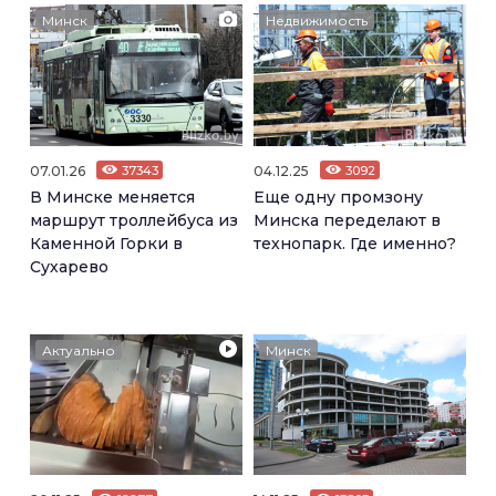
Минск
Недвижимость
07.01.26
37343
04.12.25
3092
В Минске меняется
Еще одну промзону
маршрут троллейбуса из
Минска переделают в
Каменной Горки в
технопарк. Где именно?
Сухарево
Актуально
Минск