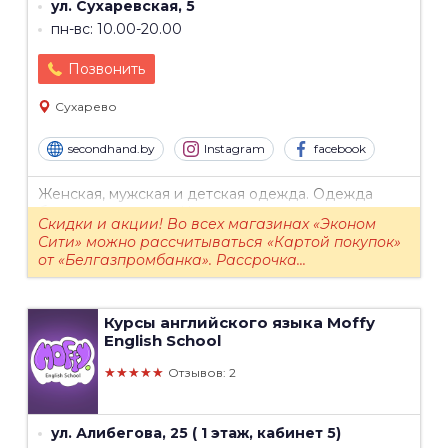
ул. Сухаревская, 5
пн-вс: 10.00-20.00
Позвонить
Сухарево
secondhand.by
Instagram
facebook
Женская, мужская и детская одежда. Одежда
больших размеров. Чулочно-носочные изделия.
Скидки и акции! Во всех магазинах «Эконом
Обувь.
Сити» можно рассчитываться «Картой покупок»
от «Белгазпромбанка». Рассрочка...
Курсы английского языка
Moffy
English School
★★★★★
Отзывов: 2
ул. Алибегова, 25 ( 1 этаж, кабинет 5)