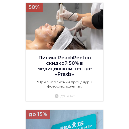
50%
Пилинг PeachPeel со
скидкой 50% в
медицинском центре
«Praxis»
*При выполнении процедуры
фотоомоложения.
до 31.08
до 15%