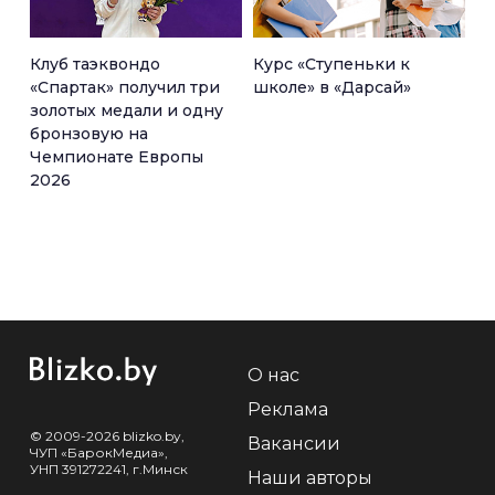
Клуб таэквондо
Курс «Ступеньки к
«Спартак» получил три
школе» в «Дарсай»
золотых медали и одну
бронзовую на
Чемпионате Европы
2026
О нас
Реклама
© 2009-2026 blizko.by,
Вакансии
ЧУП «БарокМедиа»,
УНП 391272241, г.Минск
Наши авторы