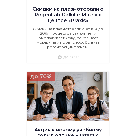
Скидки на плазмотерапию
RegenLab Cellular Matrix в
центре «Praxis»
Скидки на плазмотерапию от 10% до
20%. Процедура увлажняет и
омолаживает кожу, сокращает
морщины и поры, способствует
регенерации тканей.
до 31.08
до 70%
Акция к новому учебному
году в оптике Funtastic