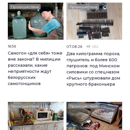
Происшествия
Происшествия
16:56
07.08.26
1352
Самогон «для себя» тоже
Два килограмма пороха,
вне закона? В милиции
глушитель и более 600
рассказали, какие
патронов: под Минском
неприятности ждут
силовики со спецназом
белорусских
«Рысь» штурмовали дом
самогонщиков
крупного браконьера
Происшествия
Происшествия