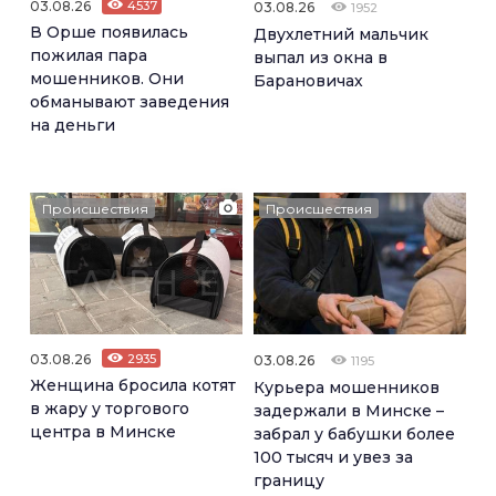
03.08.26
4537
03.08.26
1952
В Орше появилась
Двухлетний мальчик
пожилая пара
выпал из окна в
мошенников. Они
Барановичах
обманывают заведения
на деньги
Происшествия
Происшествия
03.08.26
2935
03.08.26
1195
Женщина бросила котят
Курьера мошенников
в жару у торгового
задержали в Минске –
центра в Минске
забрал у бабушки более
100 тысяч и увез за
границу