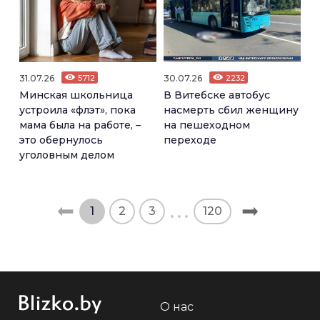
31.07.26
5712
30.07.26
2232
Минская школьница
В Витебске автобус
устроила «флэт», пока
насмерть сбил женщину
мама была на работе, –
на пешеходном
это обернулось
переходе
уголовным делом
1
2
3
120
О нас