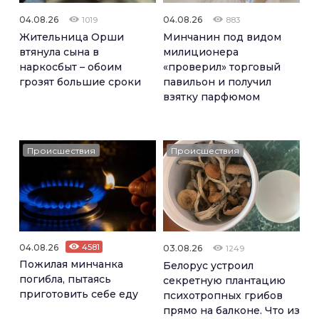
04.08.26
04.08.26
1019
883
Жительница Орши
Минчанин под видом
втянула сына в
милиционера
наркосбыт – обоим
«проверил» торговый
грозят большие сроки
павильон и получил
взятку парфюмом
Происшествия
Происшествия
04.08.26
4581
03.08.26
1249
Пожилая минчанка
Белорус устроил
погибла, пытаясь
секретную плантацию
приготовить себе еду
психотропных грибов
прямо на балконе. Что из