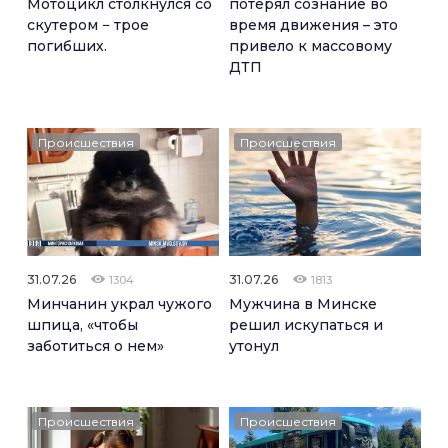
Мотоцикл столкнулся со
потерял сознание во
скутером − трое
время движения – это
погибших.
привело к массовому
ДТП
Происшествия
Происшествия
31.07.26
31.07.26
1304
1813
Минчанин украл чужого
Мужчина в Минске
шпица, «чтобы
решил искупаться и
заботиться о нем»
утонул
Происшествия
Происшествия