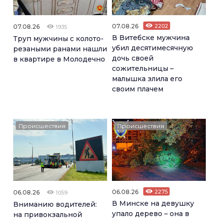
07.08.26
2202
07.08.26
1935
В Витебске мужчина
Труп мужчины с колото-
убил десятимесячную
резаными ранами нашли
дочь своей
в квартире в Молодечно
сожительницы –
малышка злила его
своим плачем
Происшествия
Происшествия
06.08.26
2275
06.08.26
1059
В Минске на девушку
Вниманию водителей:
упало дерево – она в
на привокзальной