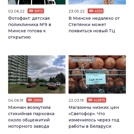
02.06.22
9972
23.05.22
4533
Фотофакт: детская
В Минске недалеко от
поликлиника №9 в
Степянки может
Минске готова к
появиться новый ТЦ
открытию
Что почем?
04.06.19
2899
22.03.19
143875
Минчан возмутила
Магазины низких цен
стихийная парковка
«Светофор». Что
около общежитий
изменилось через год
моторного завода
работы в Беларуси