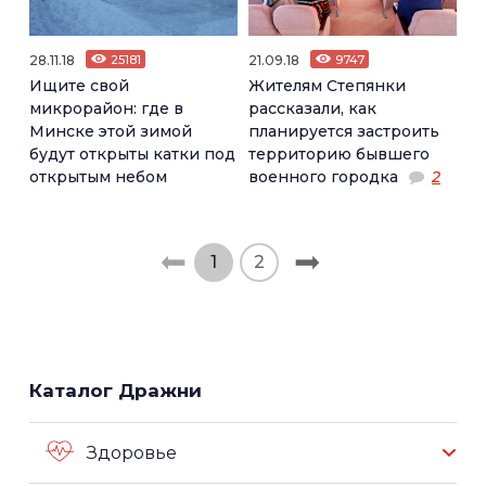
28.11.18
25181
21.09.18
9747
Ищите свой
Жителям Степянки
микрорайон: где в
рассказали, как
Минске этой зимой
планируется застроить
будут открыты катки под
территорию бывшего
открытым небом
военного городка
2
1
2
Каталог Дражни
Здоровье