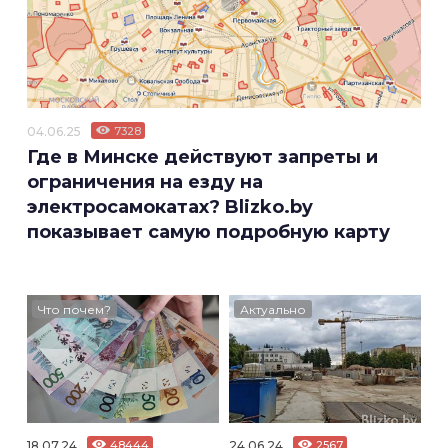
04.06.25
7328
Где в Минске действуют запреты и
ограничения на езду на
электросамокатах? Blizko.by
показывает самую подробную карту
Что почем?
Актуально
18.07.24
48444
24.06.24
2567