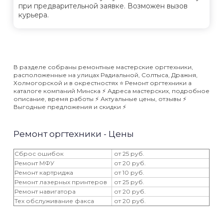
при предварительной заявке. Возможен вызов
курьера.
В разделе собраны ремонтные мастерские оргтехники,
расположенные на улицах Радиальной, Солтыса, Дражня,
Холмогорской и в окрестностях ⭐️ Ремонт оргтехники а
каталоге компаний Минска ⚡️ Адреса мастерских, подробное
описание, время работы ⚡️ Актуальные цены, отзывы ⚡️
Выгодные предложения и скидки ⚡️
Ремонт оргтехники - Цены
Сброс ошибок
от 25 руб.
Ремонт МФУ
от 20 руб.
Ремонт картриджа
от 10 руб.
Ремонт лазерных принтеров
от 25 руб.
Ремонт навигатора
от 20 руб.
Тех обслуживание факса
от 20 руб.