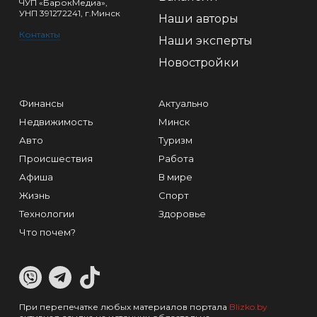
ЧУП «БарокМедиа»,
УНП 391272241, г.Минск
Наши авторы
Контакты
Наши эксперты
Новостройки
Финансы
Актуально
Недвижимость
Минск
Авто
Туризм
Происшествия
Работа
Афиша
В мире
Жизнь
Спорт
Технологии
Здоровье
Что почем?
При перепечатке любых материалов портала
Blizko.by