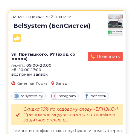
РЕМОНТ ЦИФРОВОЙ ТЕХНИКИ
BelSystem (БелСистем)
ул. Притыцкого, 97 (вход со
Позвонить
двора)
пн.-пт.: 09:00-20:00
сб.: 10:00-17:00
вс.: прием заявок
Каменная Горка
Запад
belsystem.by
Instagram
facebook
Скидка 10% по кодовому слову «БЛИЗКО»!
При замене модуля экрана на телефоне
защитное стекло в...
Ремонт и профилактика ноутбуков и компьютеров,