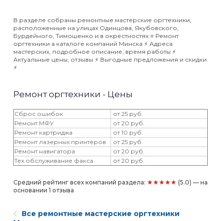
В разделе собраны ремонтные мастерские оргтехники,
расположенные на улицах Одинцова, Якубовского,
Бурдейного, Тимошенко и в окрестностях ⭐️ Ремонт
оргтехники а каталоге компаний Минска ⚡️ Адреса
мастерских, подробное описание, время работы ⚡️
Актуальные цены, отзывы ⚡️ Выгодные предложения и скидки
⚡️
Ремонт оргтехники - Цены
Сброс ошибок
от 25 руб.
Ремонт МФУ
от 20 руб.
Ремонт картриджа
от 10 руб.
Ремонт лазерных принтеров
от 25 руб.
Ремонт навигатора
от 20 руб.
Тех обслуживание факса
от 20 руб.
★★★★★
Средний рейтинг всех компаний раздела:
(5.0) — на
основании 1 отзыва
Все ремонтные мастерские оргтехники