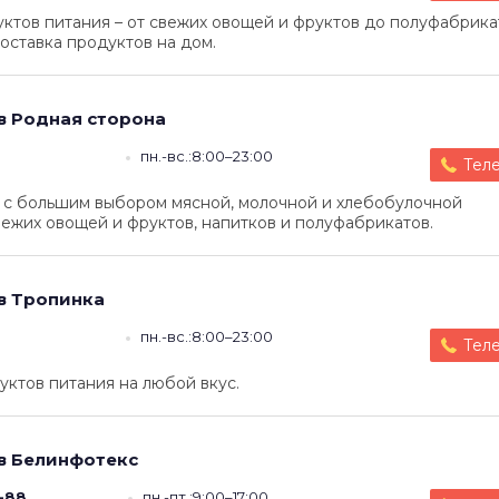
тов питания – от свежих овощей и фруктов до полуфабрика
оставка продуктов на дом.
в
Родная сторона
пн.-вс.:8:00–23:00
Тел
 с большим выбором мясной, молочной и хлебобулочной
вежих овощей и фруктов, напитков и полуфабрикатов.
в
Тропинка
пн.-вс.:8:00–23:00
Тел
ктов питания на любой вкус.
в
Белинфотекс
-88
пн.-пт.:9:00–17:00