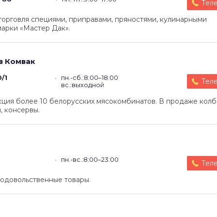
Тел
торговля специями, приправами, пряностями, кулинарными
марки «Мастер Дак».
в
Комвак
/1
пн.-сб.:8:00–18:00
Тел
вс.:выходной
кция более 10 белорусских мясокомбинатов. В продаже кол
, консервы.
пн.-вс.:8:00–23:00
Тел
родовольственные товары.