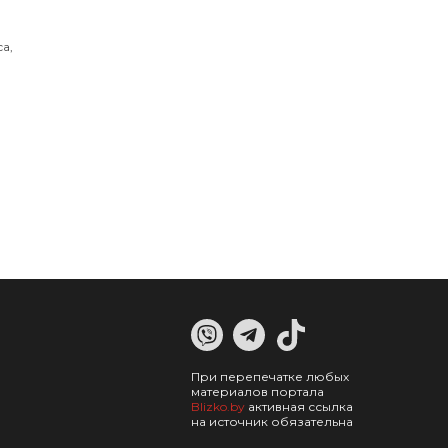
а,
При перепечатке любых
материалов портала
Blizko.by
активная ссылка
на источник обязательна