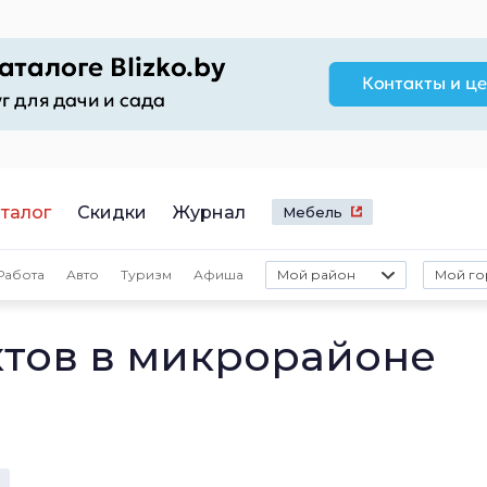
талог
Скидки
Журнал
Мебель
Работа
Авто
Туризм
Афиша
Мой район
Мой го
тов в микрорайоне