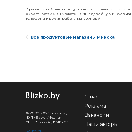
В разделе собраны продуктовые магазины, расположен
окрестностях ⭐️ Вы можете найти подробную информаци
телефоны и время работы магазинов ⚡️
Все продуктовые магазины Минска
О нас
Реклама
© 2009-2026 blizko.by,
Вакансии
ЧУП «БарокМедиа»,
УНП 391272241, г.Минск
Наши авторы
Контакты