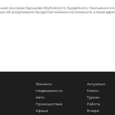
ные на улицах Одинцова, Якубовского, Бурдейного, Тимошенко и в
ю об ассортименте продуктов питания и их стоимости, а также адрес
Финансы
Актуально
Недвижимость
Минск
Авто
Туризм
Происшествия
Работа
Афиша
В мире