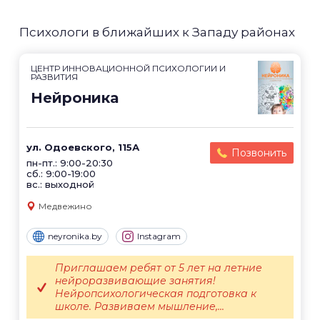
Психологи в ближайших к Западу районах
ЦЕНТР ИННОВАЦИОННОЙ ПСИХОЛОГИИ И
РАЗВИТИЯ
Нейроника
ул. Одоевского, 115А
Позвонить
пн-пт.: 9:00-20:30
сб.: 9:00-19:00
вс.: выходной
Медвежино
neyronika.by
Instagram
Приглашаем ребят от 5 лет на летние
нейроразвивающие занятия!
Нейропсихологическая подготовка к
школе. Развиваем мышление,...