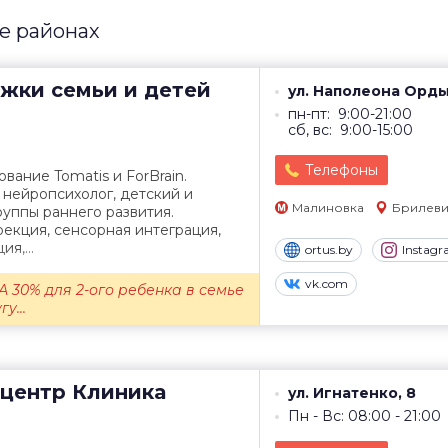
е районах
жки семьи и детей
ул. Наполеона Орды
пн-пт: 9:00-21:00
сб, вс: 9:00-15:00
Телефоны
ание Tomatis и ForBrain.
 нейропсихолог, детский и
Малиновка
Брилеви
руппы раннего развития.
екция, сенсорная интеграция,
я,...
ortus.by
Instag
vk.com
 30% для 2-ого ребенка в семье
у...
центр
Клиника
ул. Игнатенко, 8
Пн - Вс: 08:00 - 21:00