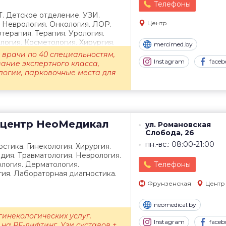
Телефоны
Т. Детское отделение. УЗИ.
Центр
. Неврология. Онкология. ЛОР.
терапия. Терапия. Урология.
огия. Косметология. Хирургия.
mercimed.by
врачи по 40 специальностям,
Instagram
faceb
ание экспертного класса,
логии, парковочные места для
центр
НеоМедикал
ул. Романовская
Слобода, 26
пн.-вс.: 08:00-21:00
стика. Гинекология. Хирургия.
дия. Травматология. Неврология.
логия. Дерматология.
Телефоны
ия. Лабораторная диагностика.
Фрунзенская
Центр
neomedical.by
гинекологических услуг.
Instagram
faceb
на RF-лифтинг. Узи суставов +