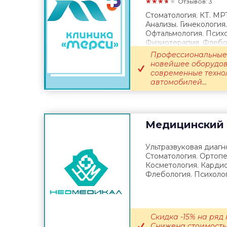
★★★★★
Отзывов: 3
Стоматология. КТ. МР
Анализы. Гинекология
Офтальмология. Психо
Физиотерапия. Флебол
Выезд врача...
Профессиональные 
новейшее оборудов
современные техно
автомобилей...
Медицинский 
Ультразвуковая диагно
Стоматология. Ортопе
Косметология. Кардио
Флебология. Психолог
Скидка -15% на ряд 
Снижена стоимость 