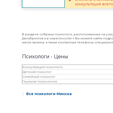
консультация всего.
В разделе собраны психологи, расположенные на ули
Декабристов и в окрестностях ⭐️ Вы можете найти под
места приема, а также контактные телефоны специалист
Психологи - Цены
Консультация психолога
Детский психолог
Семейный психолог
Гештальт-психология
Все психологи Минска