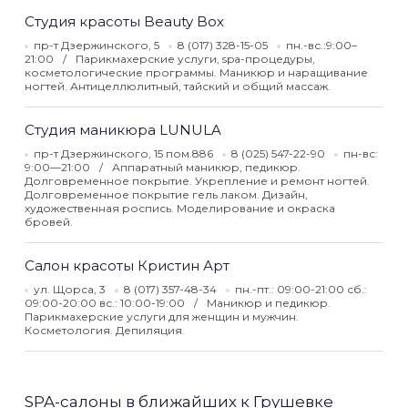
Студия красоты Beauty Box
пр-т Дзержинского, 5
8 (017) 328-15-05
пн.-вс.:9:00–
21:00
Парикмахерские услуги, spa-процедуры,
косметологические программы. Маникюр и наращивание
ногтей. Антицеллюлитный, тайский и общий массаж.
Студия маникюра LUNULA
пр-т Дзержинского, 15 пом.886
8 (025) 547-22-90
пн-вс:
9:00—21:00
Аппаратный маникюр, педикюр.
Долговременное покрытие. Укрепление и ремонт ногтей.
Долговременное покрытие гель лаком. Дизайн,
художественная роспись. Моделирование и окраска
бровей.
Салон красоты Кристин Арт
ул. Щорса, 3
8 (017) 357-48-34
пн.-пт.: 09:00-21:00 сб.:
09:00-20:00 вс.: 10:00-19:00
Маникюр и педикюр.
Парикмахерские услуги для женщин и мужчин.
Косметология. Депиляция.
SPA-салоны в ближайших к Грушевке