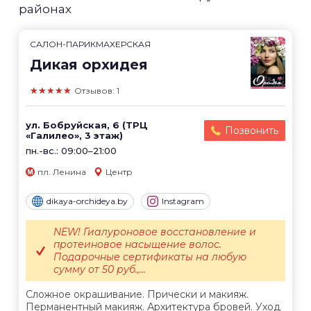
районах
САЛОН-ПАРИКМАХЕРСКАЯ
Дикая орхидея
★★★★★
Отзывов: 1
ул. Бобруйская, 6 (ТРЦ
Позвонить
«Галилео», 3 этаж)
пн.-вс.: 09:00–21:00
пл. Ленина
Центр
dikaya-orchideya.by
Instagram
NEW! Гиалуроновое восстановление и
протеиновое насыщение волос.
Подарочные сертификаты на любую
сумму от 50 руб.,...
Сложное окрашивание. Прически и макияж.
Перманентный макияж. Архитектура бровей. Уход