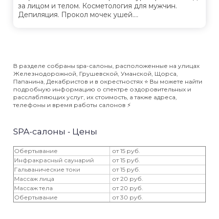
за лицом и телом. Косметология для мужчин.
Депиляция. Прокол мочек ушей....
В разделе собраны spa-салоны, расположенные на улицах
Железнодорожной, Грушевской, Уманской, Щорса,
Папанина, Декабристов и в окрестностях ⭐️ Вы можете найти
подробную информацию о спектре оздоровительных и
расслабляющих услуг, их стоимость, а также адреса,
телефоны и время работы салонов ⚡️
SPA-салоны - Цены
Обертывание
от 15 руб.
Инфракрасный саунарий
от 15 руб.
Гальванические токи
от 15 руб.
Массаж лица
от 20 руб.
Массаж тела
от 20 руб.
Обертывание
от 30 руб.