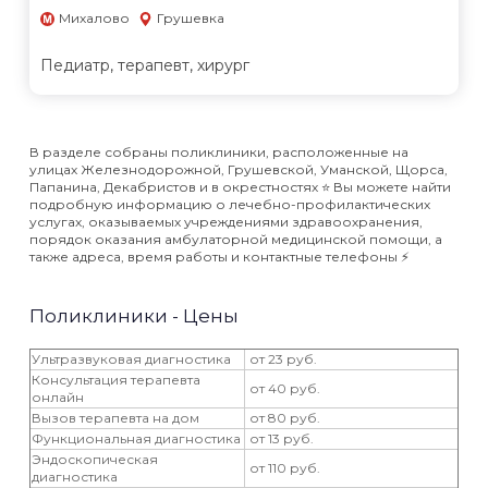
Михалово
Грушевка
Педиатр, терапевт, хирург
В разделе собраны поликлиники, расположенные на
улицах Железнодорожной, Грушевской, Уманской, Щорса,
Папанина, Декабристов и в окрестностях ⭐️ Вы можете найти
подробную информацию о лечебно-профилактических
услугах, оказываемых учреждениями здравоохранения,
порядок оказания амбулаторной медицинской помощи, а
также адреса, время работы и контактные телефоны ⚡️
Поликлиники - Цены
Ультразвуковая диагностика
от 23 руб.
Консультация терапевта
от 40 руб.
онлайн
Вызов терапевта на дом
от 80 руб.
Функциональная диагностика
от 13 руб.
Эндоскопическая
от 110 руб.
диагностика