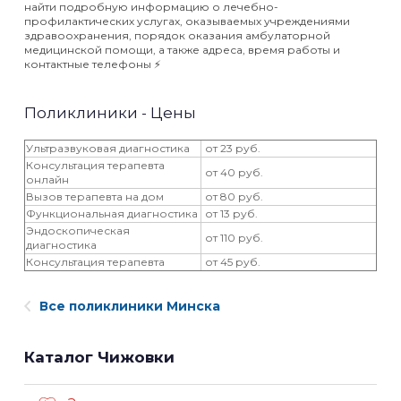
найти подробную информацию о лечебно-
профилактических услугах, оказываемых учреждениями
здравоохранения, порядок оказания амбулаторной
медицинской помощи, а также адреса, время работы и
контактные телефоны ⚡️
Поликлиники - Цены
Ультразвуковая диагностика
от 23 руб.
Консультация терапевта
от 40 руб.
онлайн
Вызов терапевта на дом
от 80 руб.
Функциональная диагностика
от 13 руб.
Эндоскопическая
от 110 руб.
диагностика
Консультация терапевта
от 45 руб.
Все поликлиники Минска
Каталог Чижовки