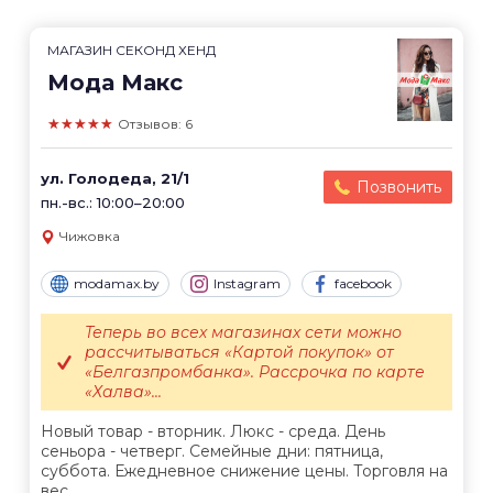
МАГАЗИН СЕКОНД ХЕНД
Мода Макс
★★★★★
Отзывов: 6
ул. Голодеда, 21/1
Позвонить
пн.-вс.: 10:00–20:00
Чижовка
modamax.by
Instagram
facebook
Теперь во всех магазинах сети можно
рассчитываться «Картой покупок» от
«Белгазпромбанка». Рассрочка по карте
«Халва»...
Новый товар - вторник. Люкс - среда. День
сеньора - четверг. Семейные дни: пятница,
суббота. Ежедневное снижение цены. Торговля на
вес....