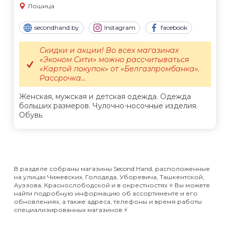
Лошица
secondhand.by
Instagram
facebook
Скидки и акции! Во всех магазинах
«Эконом Сити» можно рассчитываться
«Картой покупок» от «Белгазпромбанка».
Рассрочка...
Женская, мужская и детская одежда. Одежда
больших размеров. Чулочно-носочные изделия.
Обувь.
В разделе собраны магазины Second Hand, расположенные
на улицах Чижевских, Голодеда, Уборевича, Ташкентской,
Ауэзова, Краснослободской и в окрестностях ⭐️ Вы можете
найти подробную информацию об ассортименте и его
обновлениях, а также адреса, телефоны и время работы
специализированных магазинов ⚡️