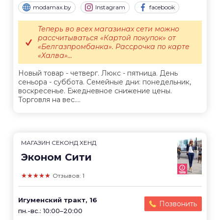
modamax.by
Instagram
facebook
Теперь во всех магазинах сети можно
рассчитываться «Картой покупок» от
«Белгазпромбанка». Рассрочка по карте
«Халва»...
Новый товар - четверг. Люкс - пятница. День
сеньора - суббота. Семейные дни: понедельник,
воскресенье. Ежедневное снижение цены.
Торговля на вес....
МАГАЗИН СЕКОНД ХЕНД
Эконом Сити
★★★★★
Отзывов: 1
Игуменский тракт, 16
Позвонить
пн.-вс.: 10:00–20:00