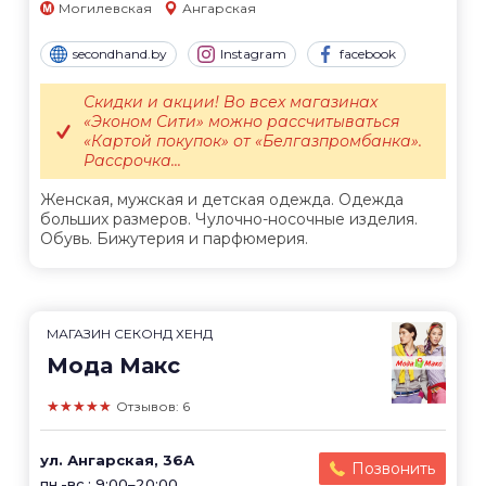
Могилевская
Ангарская
secondhand.by
Instagram
facebook
Скидки и акции! Во всех магазинах
«Эконом Сити» можно рассчитываться
«Картой покупок» от «Белгазпромбанка».
Рассрочка...
Женская, мужская и детская одежда. Одежда
больших размеров. Чулочно-носочные изделия.
Обувь. Бижутерия и парфюмерия.
МАГАЗИН СЕКОНД ХЕНД
Мода Макс
★★★★★
Отзывов: 6
ул. Ангарская, 36А
Позвонить
пн.-вс.: 9:00–20:00