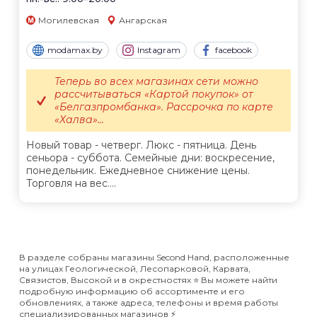
Могилевская
Ангарская
modamax.by
Instagram
facebook
Теперь во всех магазинах сети можно
рассчитываться «Картой покупок» от
«Белгазпромбанка». Рассрочка по карте
«Халва»...
Новый товар - четверг. Люкс - пятница. День
сеньора - суббота. Семейные дни: воскресение,
понедельник. Ежедневное снижение цены.
Торговля на вес....
В разделе собраны магазины Second Hand, расположенные
на улицах Геологической, Лесопарковой, Карвата,
Связистов, Высокой и в окрестностях ⭐️ Вы можете найти
подробную информацию об ассортименте и его
обновлениях, а также адреса, телефоны и время работы
специализированных магазинов ⚡️