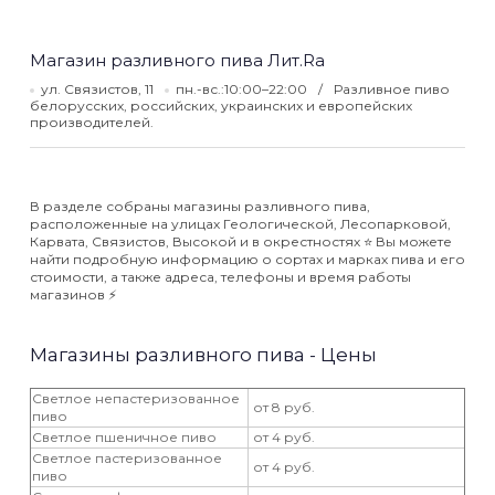
Магазин разливного пива Лит.Ra
ул. Связистов, 11
пн.-вс.:10:00–22:00
Разливное пиво
белорусских, российских, украинских и европейских
производителей.
В разделе собраны магазины разливного пива,
расположенные на улицах Геологической, Лесопарковой,
Карвата, Связистов, Высокой и в окрестностях ⭐️ Вы можете
найти подробную информацию о сортах и марках пива и его
стоимости, а также адреса, телефоны и время работы
магазинов ⚡️
Магазины разливного пива - Цены
Светлое непастеризованное
от 8 руб.
пиво
Светлое пшеничное пиво
от 4 руб.
Светлое пастеризованное
от 4 руб.
пиво