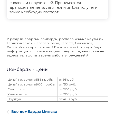
справок и поручителей. Принимаются
драгоценные металлы и техника. Для получения
займа необходим паспорт.
В разделе собраны ломбарды, расположенные на улицах
Геологической, Лесопарковой, Карвата, Связистов,
Высокой и в окрестностях ⭐️ Вы можете найти подробную
информацию о порядке выдачи средств под залог, а также
адреса, телефоны и время работы учреждений ⚡️
Ломбарды - Цены
Цена 1 гр. золота/585 пробы
от 95 руб.
Цена 1 гр. золота/900 пробы
от 150 руб.
Смартфон
от 200 руб.
Умные часы
от 200 руб.
Ноутбук
от 400 руб.
Все ломбарды Минска