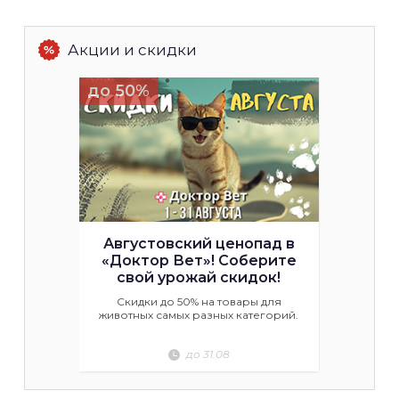
Акции и скидки
до 70%
Акция к новому учебному
году в оптике Funtastic
Скидка 20% на оправы при заказе
очков для детей, студентов и
преподавателей с 1 августа по 15
сентября.
до 15.09