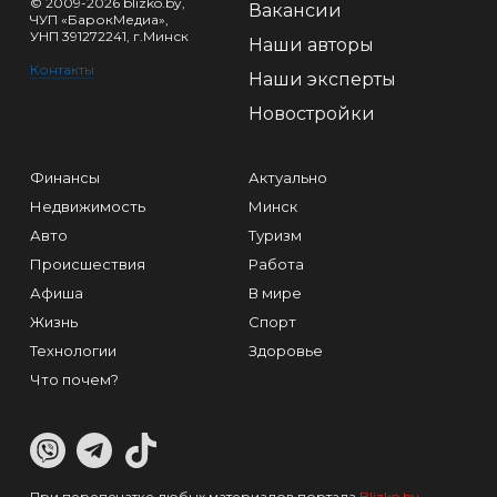
© 2009-2026 blizko.by,
Вакансии
ЧУП «БарокМедиа»,
УНП 391272241, г.Минск
Наши авторы
Контакты
Наши эксперты
Новостройки
Финансы
Актуально
Недвижимость
Минск
Авто
Туризм
Происшествия
Работа
Афиша
В мире
Жизнь
Спорт
Технологии
Здоровье
Что почем?
При перепечатке любых материалов портала
Blizko.by