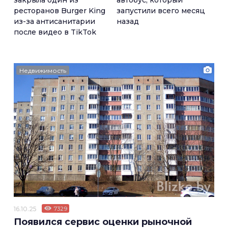
закрыла один из
автобус, который
ресторанов Burger King
запустили всего месяц
из-за антисанитарии
назад
после видео в TikTok
Недвижимость
16.10.25
7329
Появился сервис оценки рыночной