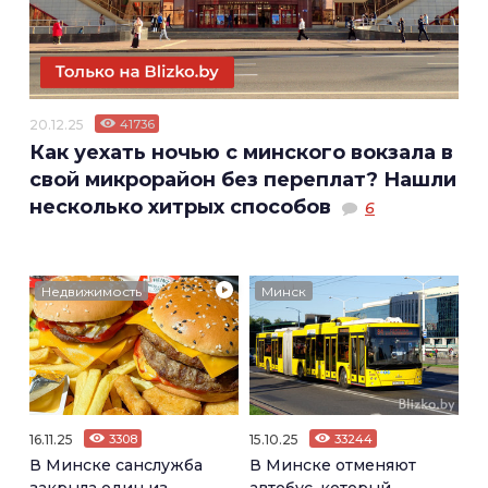
20.12.25
41736
Как уехать ночью с минского вокзала в
свой микрорайон без переплат? Нашли
несколько хитрых способов
6
Недвижимость
Минск
16.11.25
3308
15.10.25
33244
В Минске санслужба
В Минске отменяют