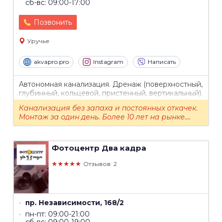
сб-вс: 09:00-17:00
Позвонить
Уручье
akvapro.pro
Instagram
Написать
Автономная канализация. Дренаж (поверхностный,
глубинный, кольцевой, пристенный, вертикальный).
Ливневая канализация. Благоустройство.
Канализация без запаха и постоянных откачек.
Земляные работы. Вывоз лишнего грунта и мусора
Монтаж за один день. Более 10 лет на рынке....
с участка.
Фотоцентр
Два кадра
★★★★★
Отзывов: 2
пр. Независимости, 168/2
пн-пт: 09:00-21:00