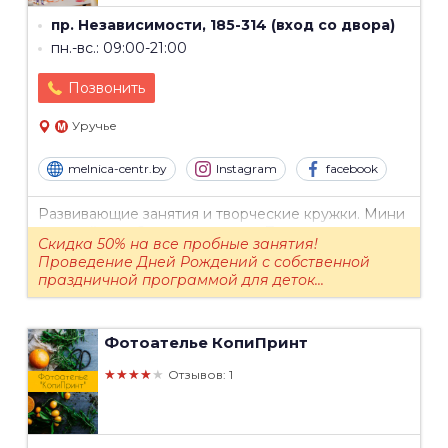
пр. Независимости, 185-314 (вход со двора)
пн.-вс.: 09:00-21:00
Позвонить
Уручье
melnica-centr.by
Instagram
facebook
Развивающие занятия и творческие кружки. Мини
детский сад. Сад полного дня. Подготовка к
Скидка 50% на все пробные занятия!
школе. Пребывание полный день. Скорочтение.
Проведение Дней Рождений с собственной
Шахматы. Робототехника. Онлайн-рисование...
праздничной программой для деток...
Фотоателье
КопиПринт
★★★★★
Отзывов: 1