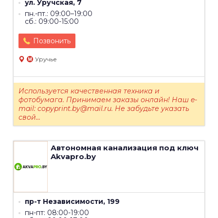
ул. Уручская, 7
пн.-пт.: 09:00–19:00
сб.: 09:00-15:00
Позвонить
Уручье
Печать фотографий на профессиональном
Используется качественная техника и
оборудовании FUJIFILM. Срочная печать
фотобумага. Принимаем заказы онлайн! Наш e-
фотографий. Проявка и оцифровка плёнки.
mail: copyprint.by@mail.ru. Не забудьте указать
Сканирование, ламинирование. Оцифровка фото,
свой...
аудио-, видеокассет. Брошюровка.
Автономная канализация под ключ
Akvapro.by
пр-т Независимости, 199
пн-пт: 08:00-19:00