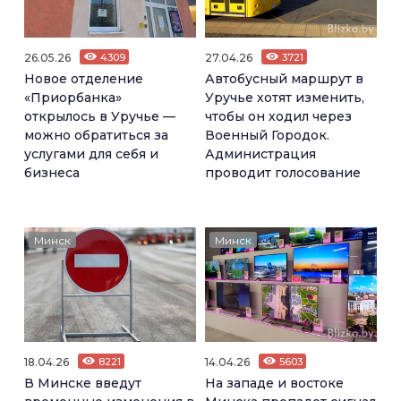
26.05.26
4309
27.04.26
3721
Новое отделение
Автобусный маршрут в
«Приорбанка»
Уручье хотят изменить,
открылось в Уручье —
чтобы он ходил через
можно обратиться за
Военный Городок.
услугами для себя и
Администрация
бизнеса
проводит голосование
Минск
Минск
18.04.26
8221
14.04.26
5603
В Минске введут
На западе и востоке