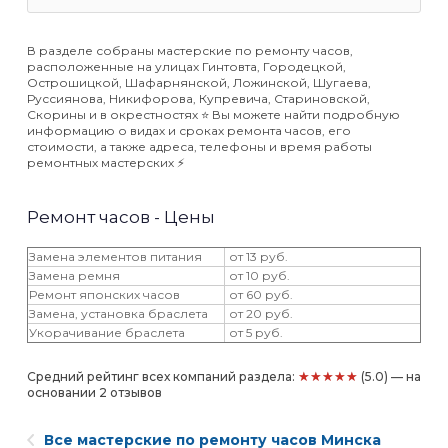
В разделе собраны мастерские по ремонту часов,
расположенные на улицах Гинтовта, Городецкой,
Острошицкой, Шафарнянской, Ложинской, Шугаева,
Руссиянова, Никифорова, Купревича, Стариновской,
Скорины и в окрестностях ⭐️ Вы можете найти подробную
информацию о видах и сроках ремонта часов, его
стоимости, а также адреса, телефоны и время работы
ремонтных мастерских ⚡️
Ремонт часов - Цены
Замена элементов питания
от 13 руб.
Замена ремня
от 10 руб.
Ремонт японских часов
от 60 руб.
Замена, установка браслета
от 20 руб.
Укорачивание браслета
от 5 руб.
★★★★★
Средний рейтинг всех компаний раздела:
(5.0) — на
основании 2 отзывов
Все мастерские по ремонту часов Минска