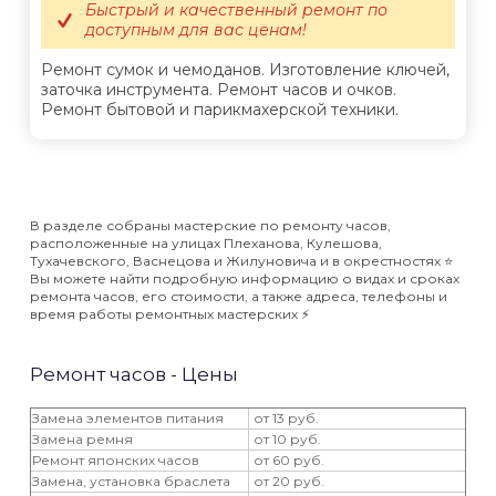
Быстрый и качественный ремонт по
доступным для вас ценам!
Ремонт сумок и чемоданов. Изготовление ключей,
заточка инструмента. Ремонт часов и очков.
Ремонт бытовой и парикмахерской техники.
В разделе собраны мастерские по ремонту часов,
расположенные на улицах Плеханова, Кулешова,
Тухачевского, Васнецова и Жилуновича и в окрестностях ⭐️
Вы можете найти подробную информацию о видах и сроках
ремонта часов, его стоимости, а также адреса, телефоны и
время работы ремонтных мастерских ⚡️
Ремонт часов - Цены
Замена элементов питания
от 13 руб.
Замена ремня
от 10 руб.
Ремонт японских часов
от 60 руб.
Замена, установка браслета
от 20 руб.