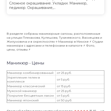
Сложное окрашивание. Укладки. Маникюр,
педикюр. Окрашивание,...
В разделе собраны маникюрные салоны, расположенные
на улицах Плеханова, Кулешова, Тухачевского, Васнецова и
Жилуновича и в окрестностях ⭐️ Маникюр в Минске ⚡️ Студии
маникюра с адресами и телефонами в каталоге ⚡️ Фото,
цены, отзывы ⚡️
Маникюр - Цены
Маникюр комбинированный
от 25 руб.
Укрепление гелем в
от 5 руб.
комплексе
Маникюр классический
от 15 руб.
Мужской маникюр
от 25 руб.
Покрытие бесцветным лаком
от 5 руб.
Маникюр японский
от 50 руб.
★★★★★