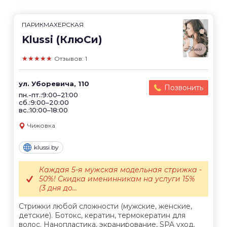
ПАРИКМАХЕРСКАЯ
Klussi (КлюСи)
★★★★★
Отзывов: 1
ул. Уборевича, 110
Позвонить
пн.-пт.:9:00–21:00
сб.:9:00–20:00
вс.:10:00–18:00
Чижовка
klussi.by
Каждая 5-я мужская модельная стрижка -
50%! Скидка именинникам на услуги 15%
(3 дня до...
Стрижки любой сложности (мужские, женские,
детские). Ботокс, кератин, термокератин для
волос. Нанопластика, экранирование, SPA уход.