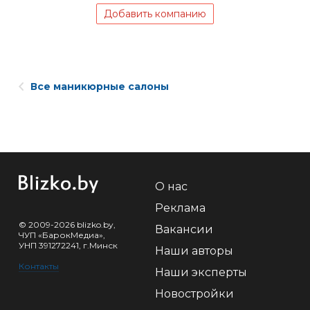
Добавить компанию
Все маникюрные салоны
О нас
Реклама
© 2009-2026 blizko.by,
Вакансии
ЧУП «БарокМедиа»,
УНП 391272241, г.Минск
Наши авторы
Контакты
Наши эксперты
Новостройки