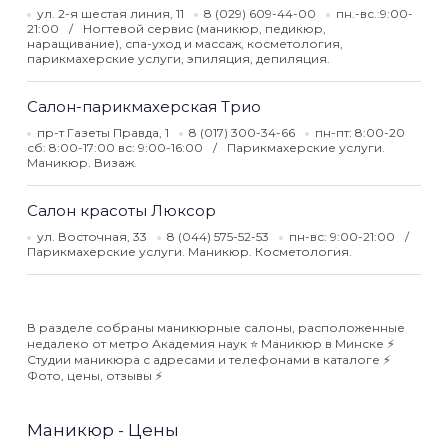
ул. 2-я шестая линия, 11
8 (029) 609-44-00
пн.-вс.:9:00-
21:00
Ногтевой сервис (маникюр, педикюр,
наращивание), спа-уход и массаж, косметология,
парикмахерские услуги, эпиляция, депиляция.
Салон-парикмахерская Трио
пр-т Газеты Правда, 1
8 (017) 300-34-66
пн-пт: 8:00-20
сб: 8:00-17:00 вс: 9:00-16:00
Парикмахерские услуги.
Маникюр. Визаж.
Салон красоты Люксор
ул. Восточная, 33
8 (044) 575-52-53
пн-вс: 9:00-21:00
Парикмахерские услуги. Маникюр. Косметология.
В разделе собраны маникюрные салоны, расположенные
недалеко от метро Академия наук ⭐️ Маникюр в Минске ⚡️
Студии маникюра с адресами и телефонами в каталоге ⚡️
Фото, цены, отзывы ⚡️
Маникюр - Цены