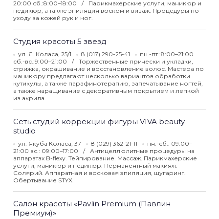
20:00 сб.:8:00–18:00
Парикмахерские услуги, маникюр и
педикюр, а также эпиляция воском и визаж. Процедуры по
уходу за кожей рук и ног.
Студия красоты 5 звезд
ул. Я. Коласа, 25/1
8 (017) 290-25-41
пн.-пт.:8:00–21:00
сб.-вс.:9:00–21:00
Торжественные прически и укладки,
стрижка, окрашивание и восстановление волос. Мастера по
маникюру предлагают несколько вариантов обработки
кутикулы, а также парафинотерапию, запечатывание ногтей,
а также наращивание с декоративным покрытием и лепкой
из акрила.
Сеть студий коррекции фигуры VIVA beauty
studio
ул. Якуба Коласа, 37
8 (029) 362-21-11
пн.-сб.: 09:00–
21:00 вс.: 09:00–17:00
Антицеллюлитные процедуры на
аппаратах B-flexy. Тейпирование. Массаж. Парикмахерские
услуги, маникюр и педикюр. Перманентный макияж.
Солярий. Аппаратная и восковая эпиляция, шугаринг.
Обертывание STYX.
Салон красоты «Pavlin Premium (Павлин
Премиум)»