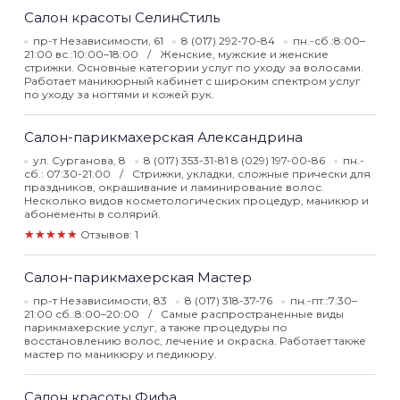
Салон красоты СелинСтиль
пр-т Независимости, 61
8 (017) 292-70-84
пн.-сб.:8:00–
21:00 вс.:10:00–18:00
Женские, мужские и женские
стрижки. Основные категории услуг по уходу за волосами.
Работает маникюрный кабинет с широким спектром услуг
по уходу за ногтями и кожей рук.
Салон-парикмахерская Александрина
ул. Сурганова, 8
8 (017) 353-31-81 8 (029) 197-00-86
пн.-
сб.: 07:30-21:00
Стрижки, укладки, сложные прически для
праздников, окрашивание и ламинирование волос.
Несколько видов косметологических процедур, маникюр и
абонементы в солярий.
★★★★★
Отзывов: 1
Салон-парикмахерская Мастер
пр-т Независимости, 83
8 (017) 318-37-76
пн.-пт.:7:30–
21:00 сб.:8:00–20:00
Самые распространенные виды
парикмахерские услуг, а также процедуры по
восстановлению волос, лечение и окраска. Работает также
мастер по маникюру и педикюру.
Салон красоты Фифа