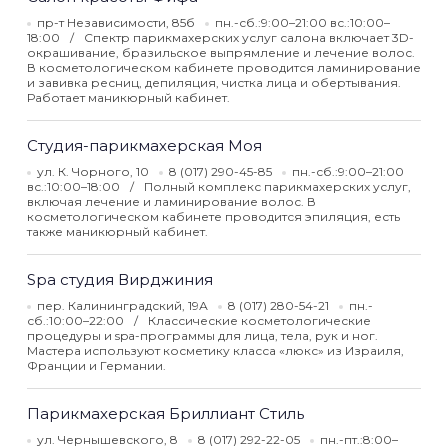
пр-т Независимости, 85б
пн.-сб.:9:00–21:00 вс.:10:00–
18:00
Спектр парикмахерских услуг салона включает 3D-
окрашивание, бразильское выпрямление и лечение волос.
В косметологическом кабинете проводится ламинирование
и завивка ресниц, депиляция, чистка лица и обертывания.
Работает маникюрный кабинет.
Студия-парикмахерская Моя
ул. К. Чорного, 10
8 (017) 290-45-85
пн.-сб.:9:00–21:00
вс.:10:00–18:00
Полный комплекс парикмахерских услуг,
включая лечение и ламинирование волос. В
косметологическом кабинете проводится эпиляция, есть
также маникюрный кабинет.
Spa студия Вирджиния
пер. Калининградский, 19А
8 (017) 280-54-21
пн.-
сб.:10:00–22:00
Классические косметологические
процедуры и spa-программы для лица, тела, рук и ног.
Мастера используют косметику класса «люкс» из Израиля,
Франции и Германии.
Парикмахерская Бриллиант Стиль
ул. Чернышевского, 8
8 (017) 292-22-05
пн.-пт.:8:00–