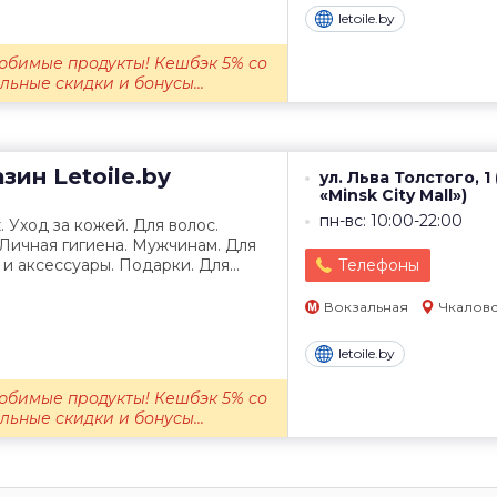
letoile.by
юбимые продукты! Кешбэк 5% со
льные скидки и бонусы...
азин
Letoile.by
ул. Льва Толстого, 1
«Minsk City Mall»)
пн-вс: 10:00-22:00
Уход за кожей. Для волос.
Личная гигиена. Мужчинам. Для
и аксессуары. Подарки. Для...
Телефоны
Вокзальная
Чкалов
letoile.by
юбимые продукты! Кешбэк 5% со
льные скидки и бонусы...