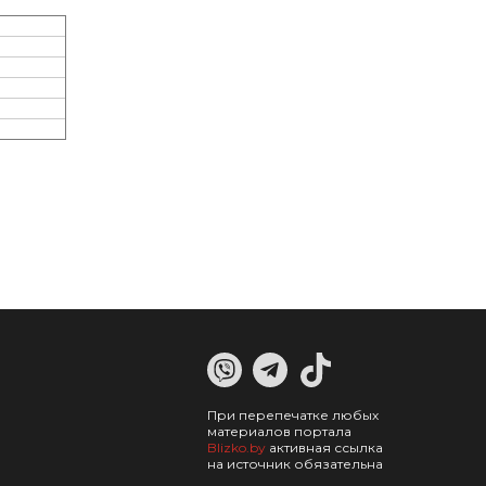
При перепечатке любых
материалов портала
Blizko.by
активная ссылка
на источник обязательна