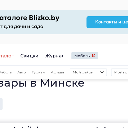
талог
Скидки
Журнал
Мебель
Работа
Авто
Туризм
Афиша
Мой район
Мой го
вары в Минске