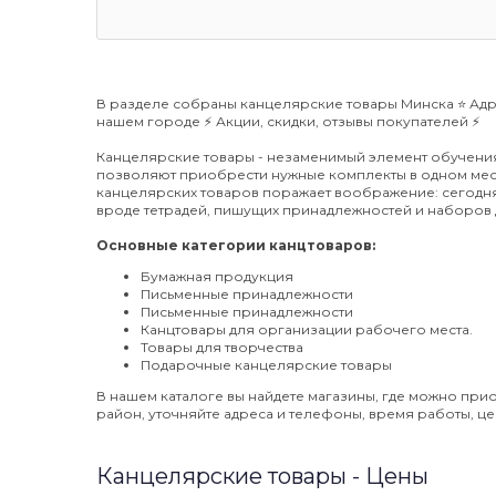
В разделе собраны канцелярские товары Минска ⭐️ Ад
нашем городе ⚡️ Акции, скидки, отзывы покупателей ⚡️
Канцелярские товары - незаменимый элемент обучени
позволяют приобрести нужные комплекты в одном мес
канцелярских товаров поражает воображение: сегодня
вроде тетрадей, пишущих принадлежностей и наборов д
Основные категории канцтоваров:
Бумажная продукция
Письменные принадлежности
Письменные принадлежности
Канцтовары для организации рабочего места.
Товары для творчества
Подарочные канцелярские товары
В нашем каталоге вы найдете магазины, где можно пр
район, уточняйте адреса и телефоны, время работы, це
Канцелярские товары - Цены