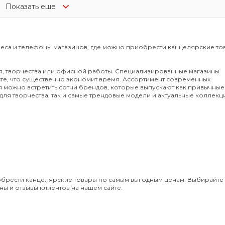
Показать еще
реса и телефоны магазинов, где можно приобрести канцелярские то
я, творчества или офисной работы. Специализированные магазины
те, что существенно экономит время. Ассортимент современных
 можно встретить сотни брендов, которые выпускают как привычные
ля творчества, так и самые трендовые модели и актуальные коллекц
иобрести канцелярские товары по самым выгодным ценам. Выбирайте
ны и отзывы клиентов на нашем сайте.