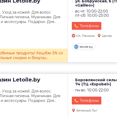
азин
Letoile.by
ул. Бобруйская, 6 (
«Galileo»)
вс-чт: 10:00-22:00
Уход за кожей. Для волос.
пт-сб: 10:00-23:00
Личная гигиена. Мужчинам. Для
и аксессуары. Подарки. Для...
Телефоны
пл. Ленина
Центр
letoile.by
юбимые продукты! Кешбэк 5% со
льные скидки и бонусы...
азин
Letoile.by
Боровлянский сель
74 (ТЦ «Expobel»)
пн-вс: 10:00-22:00
Уход за кожей. Для волос.
Личная гигиена. Мужчинам. Для
и аксессуары. Подарки. Для...
Телефоны
Зеленый Луг