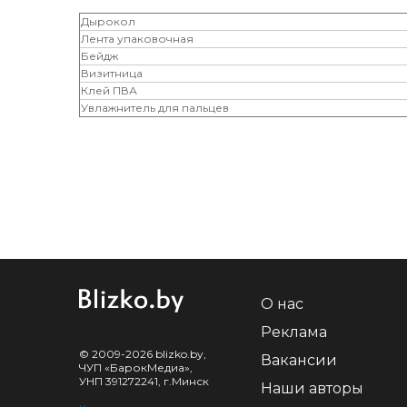
Дырокол
Лента упаковочная
Бейдж
Визитница
Клей ПВА
Увлажнитель для пальцев
О нас
Реклама
© 2009-2026 blizko.by,
Вакансии
ЧУП «БарокМедиа»,
УНП 391272241, г.Минск
Наши авторы