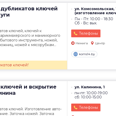
 дубликатов ключей
ул. Комсомольская, 
(изготовление ключ
луги
Пн - Пт: 10:00 - 18:30
Сб - Вс: вых.
тов ключей, ключей к
Телефоны
парикмахерского и маникюрного
 бытового инструмента, ножей,
Немига
Центр
ожниц, ножей к мясорубкам...
koms14.by
икатов ключей!
 ключей и вскрытие
ул. Калинина, 1
инина
пн-пт: 10:00-19:00
сб: 10:00-15:00
Телефоны
тов ключей. Изготовление авто-
ние. Заточка ножей. Заточка