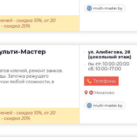
multi-master.by
ючей - скидка 10%, от 20
- скидка 20%
льти-Мастер
ул. Алибегова, 28
(цокольный этаж)
пн.-пт.:10:00–20:00
сб.:10:00–17:00
тов ключей, ремонт замков.
ды. Заточка режущего
Телефоны
ски любой сложности, в
Михалово
multi-master.by
ючей - скидка 10%, от 20
- скидка 20%