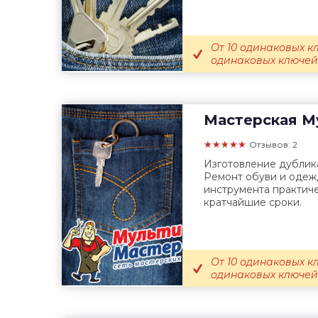
От 10 одинаковых кл
одинаковых ключей 
Мастерская
Му
★★★★★
Отзывов: 2
Изготовление дублика
Ремонт обуви и одеж
инструмента практиче
кратчайшие сроки.
От 10 одинаковых кл
одинаковых ключей 