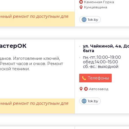
Каменная Горка
Кунцевщина
енный ремонт по доступным для
1ok.by
астерОК
ул. Чайкиной, 4а, Д
быта
пн.-пт.:10:00–19:00
анов. Изготовление ключей,
обед:14:00–15:00
 Ремонт часов и очков. Ремонт
сб.-вс.: выходной
ской техники.
Телефоны
Автозавод
1ok.by
енный ремонт по доступным для