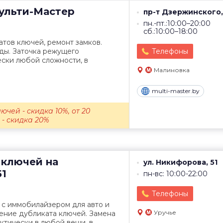
льти-Мастер
пр-т Дзержинского,
пн.-пт.:10:00–20:00
сб.:10:00–18:00
тов ключей, ремонт замков.
ды. Заточка режущего
Телефоны
ски любой сложности, в
Малиновка
multi-master.by
ючей - скидка 10%, от 20
- скидка 20%
 ключей на
ул. Никифорова, 51
51
пн-вс: 10:00-22:00
Телефоны
 с иммобилайзером для авто и
Уручье
ение дубликата ключей. Замена
ктически в любой вещи, в...