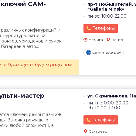
 ключей
САМ-
пр-т Победителей, 
«Galleria Minsk»
пн-вс: 10:00-22:00
Телефоны
 различных конфигураций и
а фурнитуры, заточка
Немига
Центр
 зонтов, чемоданов и сумок.
батареек в авто...
sam-masters.by
но! Приходите, будем рады вам
льти-мастер
ул. Скрипникова, 11а
пн.-пт.:10:00–20:00
сб.:10:00–17:00
тов ключей, ремонт замков.
ды. Заточка режущего
Телефоны
ски любой сложности, в
Сухарево