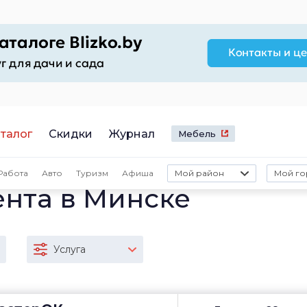
талог
Скидки
Журнал
Мебель
Работа
Авто
Туризм
Афиша
Мой район
Мой го
ента в Минске
Услуга