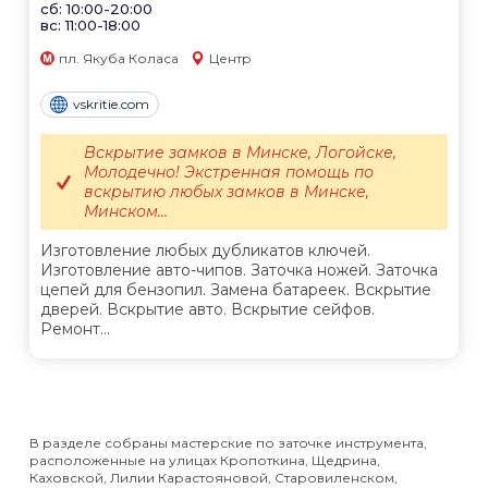
сб: 10:00-20:00
вс: 11:00-18:00
пл. Якуба Коласа
Центр
vskritie.com
Вскрытие замков в Минске, Логойске,
Молодечно! Экстренная помощь по
вскрытию любых замков в Минске,
Минском...
Изготовление любых дубликатов ключей.
Изготовление авто-чипов. Заточка ножей. Заточка
цепей для бензопил. Замена батареек. Вскрытие
дверей. Вскрытие авто. Вскрытие сейфов.
Ремонт...
В разделе собраны мастерские по заточке инструмента,
расположенные на улицах Кропоткина, Щедрина,
Каховской, Лилии Карастояновой, Старовиленском,