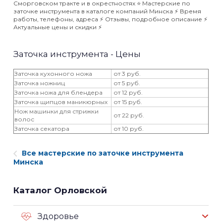
Сморговском тракте и в окрестностях ⭐️ Мастерские по
заточке инструмента в каталоге компаний Минска ⚡️ Время
работы, телефоны, адреса ⚡️ Отзывы, подробное описание ⚡️
Актуальные цены и скидки ⚡️
Заточка инструмента - Цены
Заточка кухонного ножа
от 3 руб.
Заточка ножниц
от 5 руб.
Заточка ножа для блендера
от 12 руб.
Заточка щипцов маникюрных
от 15 руб.
Нож машинки для стрижки
от 22 руб.
волос
Заточка секатора
от 10 руб.
Все мастерские по заточке инструмента
Минска
Каталог Орловской
Здоровье