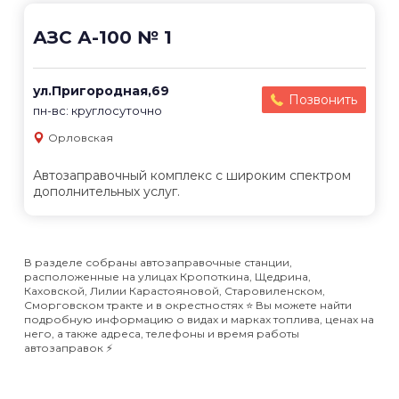
АЗС А-100 № 1
ул.Пригородная,69
Позвонить
пн-вс: круглосуточно
Орловская
Автозаправочный комплекс с широким спектром
дополнительных услуг.
В разделе собраны автозаправочные станции,
расположенные на улицах Кропоткина, Щедрина,
Каховской, Лилии Карастояновой, Старовиленском,
Сморговском тракте и в окрестностях ⭐️ Вы можете найти
подробную информацию о видах и марках топлива, ценах на
него, а также адреса, телефоны и время работы
автозаправок ⚡️