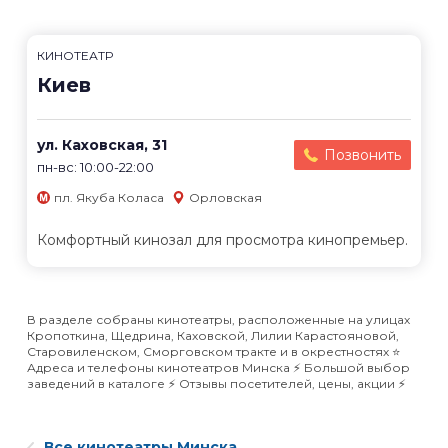
КИНОТЕАТР
Киев
ул. Каховская, 31
Позвонить
пн-вс: 10:00-22:00
пл. Якуба Коласа
Орловская
Комфортный кинозал для просмотра кинопремьер.
В разделе собраны кинотеатры, расположенные на улицах
Кропоткина, Щедрина, Каховской, Лилии Карастояновой,
Старовиленском, Сморговском тракте и в окрестностях ⭐️
Адреса и телефоны кинотеатров Минска ⚡️ Большой выбор
заведений в каталоге ⚡️ Отзывы посетителей, цены, акции ⚡️
Все кинотеатры Минска