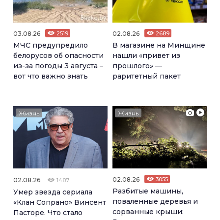
03.08.26
2519
02.08.26
2689
МЧС предупредило
В магазине на Минщине
белорусов об опасности
нашли «привет из
из-за погоды 3 августа –
прошлого» —
вот что важно знать
раритетный пакет
Жизнь
Жизнь
02.08.26
3055
02.08.26
1487
Разбитые машины,
Умер звезда сериала
поваленные деревья и
«Клан Сопрано» Винсент
сорванные крыши:
Пасторе. Что стало