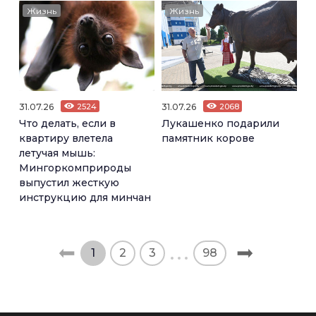
Жизнь
Жизнь
31.07.26
2524
31.07.26
2068
Что делать, если в
Лукашенко подарили
квартиру влетела
памятник корове
летучая мышь:
Мингоркомприроды
выпустил жесткую
инструкцию для минчан
1
2
3
98