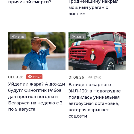
Гродненщину накрыл
причиной смерти?
мощный ураган с
ливнем
Жизнь
Жизнь
01.08.26
6875
01.08.26
1740
Уйдет ли жара? А дожди
В виде пожарного
будут? Синоптик Рябов
ЗИЛ-130: в Новогрудке
дал прогноз погоды в
появилась уникальная
Беларуси на неделю с 3
автобусная остановка,
по 9 августа
которая взрывает
соцсети