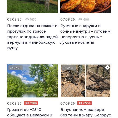
07.08.26
07.08.26
1830
696
После отдыха на пляже и
Румяные снаружи и
прогулок по трассе:
сочные внутри – готовим
тарпановидных лошадей
невероятно вкусные
вернули в Налибокскую
луковые котлеты
пущу
Жизнь
Жизнь
07.08.26
2819
07.08.26
6504
Грозы и до +25°С
В пустынном вольере
обещают в Беларуси 8
без тени в жару. Белорус