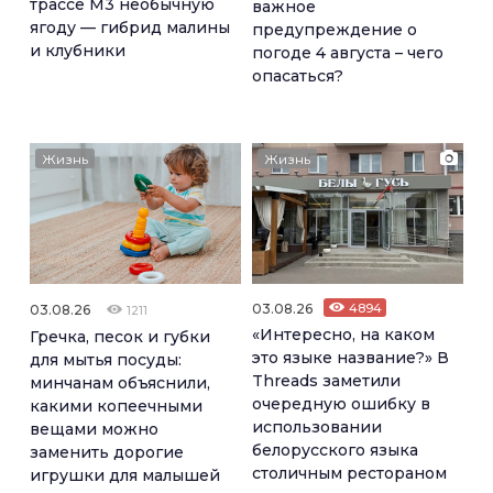
трассе М3 необычную
важное
ягоду — гибрид малины
предупреждение о
и клубники
погоде 4 августа – чего
опасаться?
Жизнь
Жизнь
03.08.26
4894
03.08.26
1211
«Интересно, на каком
Гречка, песок и губки
это языке название?» В
для мытья посуды:
Threads заметили
минчанам объяснили,
очередную ошибку в
какими копеечными
использовании
вещами можно
белорусского языка
заменить дорогие
столичным рестораном
игрушки для малышей