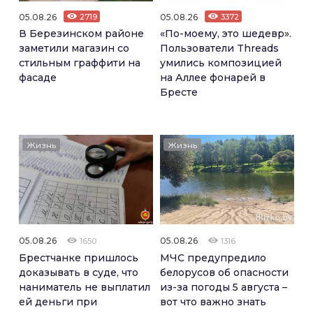
05.08.26
2719
05.08.26
3372
В Березинском районе
«По-моему, это шедевр».
заметили магазин со
Пользователи Threads
стильным граффити на
умились композицией
фасаде
на Аллее фонарей в
Бресте
Жизнь
Жизнь
05.08.26
05.08.26
1650
1316
Брестчанке пришлось
МЧС предупредило
доказывать в суде, что
белорусов об опасности
наниматель не выплатил
из-за погоды 5 августа –
ей деньги при
вот что важно знать