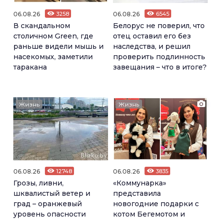
06.08.26
3258
06.08.26
6545
В скандальном
Белорус не поверил, что
столичном Green, где
отец оставил его без
раньше видели мышь и
наследства, и решил
насекомых, заметили
проверить подлинность
таракана
завещания – что в итоге?
Жизнь
Жизнь
06.08.26
12748
06.08.26
3835
Грозы, ливни,
«Коммунарка»
шквалистый ветер и
представила
град – оранжевый
новогодние подарки с
уровень опасности
котом Бегемотом и