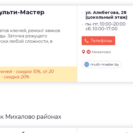
льти-Мастер
ул. Алибегова, 28
(цокольный этаж)
пн.-пт.:10:00–20:00
сб.:10:00–17:00
тов ключей, ремонт замков.
ды. Заточка режущего
Телефоны
ски любой сложности, в
Михалово
multi-master.by
ючей - скидка 10%, от 20
- скидка 20%
 к Михалово районах