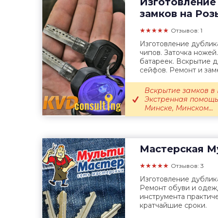
Изготовление
замков на Ро
★★★★★
Отзывов: 1
Изготовление дублика
чипов. Заточка ножей
батареек. Вскрытие д
сейфов. Ремонт и заме
Вскрытие замков в 
Экстренная помощь
Минске, Минском...
Мастерская
Му
★★★★★
Отзывов: 3
Изготовление дублика
Ремонт обуви и одеж
инструмента практиче
кратчайшие сроки.