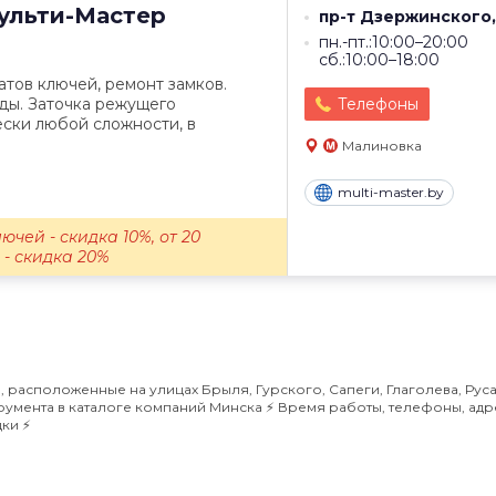
льти-Мастер
пр-т Дзержинского,
пн.-пт.:10:00–20:00
сб.:10:00–18:00
тов ключей, ремонт замков.
ды. Заточка режущего
Телефоны
ски любой сложности, в
Малиновка
multi-master.by
ючей - скидка 10%, от 20
- скидка 20%
 расположенные на улицах Брыля, Гурского, Сапеги, Глаголева, Рус
румента в каталоге компаний Минска ⚡️ Время работы, телефоны, адре
ки ⚡️