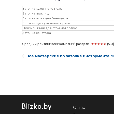
Заточка кухонного ножа
Заточка ножниц
Заточка ножа для блендера
Заточка щипцов маникюрных
Нож машинки для стрижки волос
Заточка секатора
★★★★★
Средний рейтинг всех компаний раздела:
(5.0
Все мастерские по заточке инструмента 
О нас