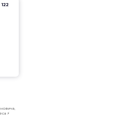
 122
ановича,
са ⚡️