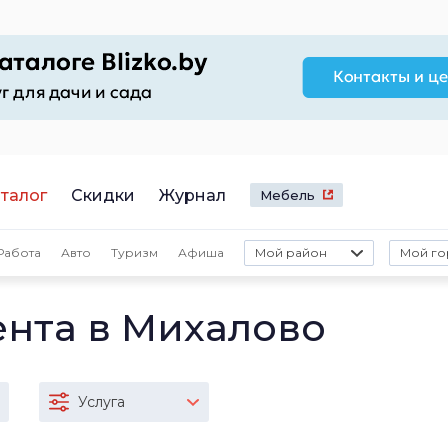
талог
Скидки
Журнал
Мебель
Работа
Авто
Туризм
Афиша
Мой район
Мой го
ента в Михалово
Услуга