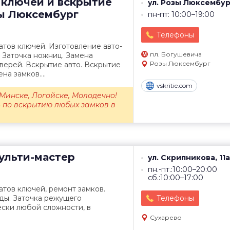
 ключей и вскрытие
ул. Розы Люксембур
зы Люксембург
пн-пт: 10:00–19:00
Телефоны
тов ключей. Изготовление авто-
пл. Богушевича
. Заточка ножниц. Замена
Розы Люксембург
верей. Вскрытие авто. Вскрытие
на замков....
vskritie.com
Минске, Логойске, Молодечно!
 по вскрытию любых замков в
льти-мастер
ул. Скрипникова, 11а
пн.-пт.:10:00–20:00
сб.:10:00–17:00
тов ключей, ремонт замков.
ды. Заточка режущего
Телефоны
ски любой сложности, в
Сухарево