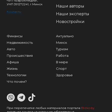
ЧУП «БарокМедиа»,
УНП 391272241, г.Минск
Наши авторы
Контакты
Наши эксперты
Новостройки
Финансы
Актуально
Недвижимость
Минск
Авто
Туризм
Происшествия
Работа
Афиша
В мире
Жизнь
Спорт
Технологии
Здоровье
Что почем?
При перепечатке любых материалов портала
Blizko.by
активная ссылка на источник обязательна