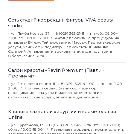
Сеть студий коррекции фигуры VIVA beauty
studio
ул. Якуба Коласа, 37
8 (029) 362-21-11
пн.-сб.: 09:00–
21:00 вс.: 09:00–17:00
Антицеллюлитные процедуры на
аппаратах B-flexy. Тейпирование. Массаж. Парикмахерские
услуги, маникюр и педикюр. Перманентный макияж.
Солярий. Аппаратная и восковая эпиляция, шугаринг.
Обертывание STYX.
Салон красоты «Pavlin Premium (Павлин
Премиум)»
ул. 2-я шестая линия, 11
8 (029) 609-44-00
пн.-вс.:9:00-
21:00
Ногтевой сервис (маникюр, педикюр,
наращивание), спа-уход и массаж, косметология,
парикмахерские услуги, эпиляция, депиляция.
Клиника лазерной хирургии и косметологии
Linline
ул. Сурганова, 18
8 (029) 626-39-43
пн.-пт.:9:00-21:00;
сб.-вс.:10:00-18:00.
Лазерные процедуры, косметология,
дерматология, уход за телом, склеротерапия,