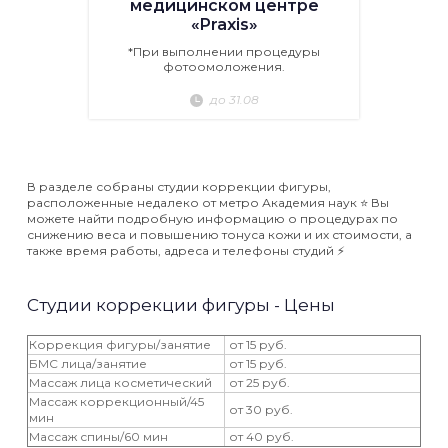
медицинском центре
«Praxis»
*При выполнении процедуры
фотоомоложения.
до 31.08
В разделе собраны студии коррекции фигуры,
расположенные недалеко от метро Академия наук ⭐️ Вы
можете найти подробную информацию о процедурах по
снижению веса и повышению тонуса кожи и их стоимости, а
также время работы, адреса и телефоны студий ⚡️
Студии коррекции фигуры - Цены
Коррекция фигуры/занятие
от 15 руб.
БМС лица/занятие
от 15 руб.
Массаж лица косметический
от 25 руб.
Массаж коррекционный/45
от 30 руб.
мин
Массаж спины/60 мин
от 40 руб.