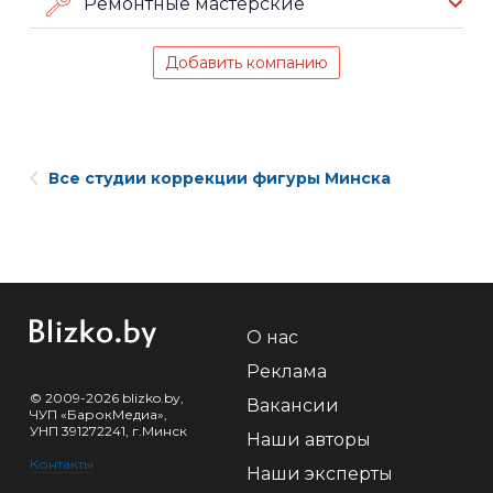
Ремонтные мастерские
Добавить компанию
Все студии коррекции фигуры Минска
О нас
Реклама
© 2009-2026 blizko.by,
Вакансии
ЧУП «БарокМедиа»,
УНП 391272241, г.Минск
Наши авторы
Контакты
Наши эксперты