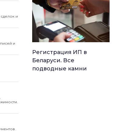
 сделок и
дписей и
Регистрация ИП в
Беларуси. Все
подводные камни
,
ижимости.
ументов.