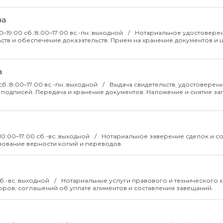
на
:00–19:00 сб.:8:00–17:00 вс.-пн.:выходной
Нотариальное удостовере
ств и обеспечение доказательств. Прием на хранение документов и 
а
0 сб.:8:00–17:00 вс.-пн.:выходной
Выдача свидетельств, удостоверен
 подписей. Передача и хранение документов. Наложение и снятие за
:10:00–17:00 сб.-вс.:выходной
Нотариальное заверение сделок и со
твование верности копий и переводов.
 сб.-вс.:выходной
Нотариальные услуги правового и технического х
ров, соглашений об уплате алиментов и составления завещаний.