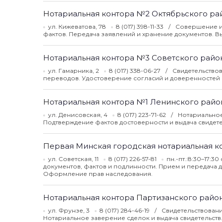
Нотариальная контора №2 Октябрьского ра
ул. Кижеватова, 78
8 (017) 398-11-33
Совершение и
фактов. Передача заявлений и хранение документов. Вы
Нотариальная контора №3 Советского райо
ул. Гамарника, 2
8 (017) 338-06-27
Свидетельствов
переводов. Удостоверение согласий и доверенностей 
Нотариальная контора №1 Ленинского райо
ул. Денисовская, 4
8 (017) 223-71-62
Нотариальное
Подтверждение фактов достоверности и выдача свидет
Первая Минская городская нотариальная к
ул. Советская, 11
8 (017) 226-57-81
пн.-пт.:8:30–17:3
документов, фактов и подлинности. Прием и передача 
Оформление прав наследования.
Нотариальная контора Партизанского райо
ул. Фрунзе, 3
8 (017) 284-46-19
Свидетельствовани
Нотариальное заверение сделок и выдача свидетельств