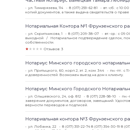
Частный нотариус Банецкая Тамара Леонид
ул. Тимирязева, 114
8 (017) 259-62-81
вт.-сб.: с 10:0
копий документов, а также выдача свидетельств о пра
Нотариальная Контора №1 Фрунзенского р
ул. Скрипникова, 1
8 (017) 209-38-07
вт.-ср.: с 09:0
выходной
Нотариальное подтверждение сделок, пом
собственности.
★★★★★
Отзывов: 3
Нотариус Минского городского нотариально
ул. Притыцкого, 60, корп.2, эт. 2, ком. 344
пн.-пт.: с 
и доверенностей. Возможен выезд на дом к клиенту.
Нотариус Минского Городского Нотариальног
ул. Ольшевского, 24, оф. 812
8 (017) 228-58-10
пн.-
заверение документов, договоров, завещаний. Удостов
верности переводов и подписей.
Нотариальная контора №3 Фрунзенского р
ул. Лобанка, 22
8 (017) 351-22-74 8 (017) 354-30-19 8 (