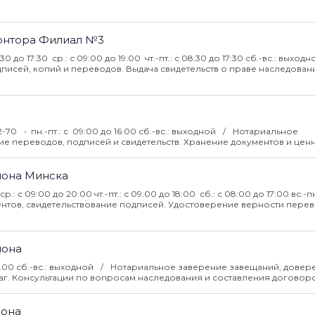
онтора Филиал №3
8:30 до 17:30 ср.: с 09:00 до 19:00 чт.-пт.: с 08:30 до 17:30 сб.-вс.: выход
писей, копий и переводов. Выдача свидетельств о праве наследован
62-70
пн.-пт.: с 09:00 до 16:00 сб.-вс.: выходной
Нотариальное
ие переводов, подписей и свидетельств. Хранение документов и ценн
йона Минска
 ср.: с 09:00 до 20:00 чт.-пт.: с 09:00 до 18:00 сб.: с 08:00 до 17:00 вс.-пн
нтов, свидетельствование подписей. Удостоверение верности перев
йона
18.00 сб.-вс.: выходной
Нотариальное заверение завещаний, довер
аг. Консультации по вопросам наследования и составления договоро
йона