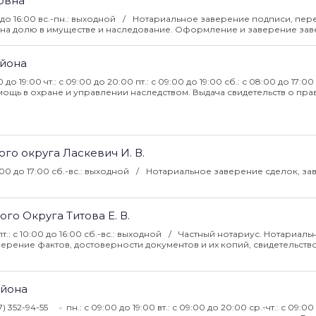
овна
0 до 16:00 вс.-пн.: выходной
Нотариальное заверение подписи, пере
ве на долю в имуществе и наследование. Оформление и заверение за
айона
0 до 19:00 чт.: с 09:00 до 20:00 пт.: с 09:00 до 19:00 сб.: с 08:00 до 17:00 
ощь в охране и управлении наследством. Выдача свидетельств о пра
го округа Ласкевич И. В.
11:00 до 17:00 сб.-вс.: выходной
Нотариальное заверение сделок, за
о Округа Титова Е. В.
пт.: с 10:00 до 16:00 сб.-вс.: выходной
Частный нотариус. Нотариаль
ерение фактов, достоверности документов и их копий, свидетельств
айона
017) 352-94-55
пн.: с 09:00 до 19:00 вт.: с 09:00 до 20:00 ср.-чт.: с 09:00