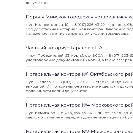
документов.
Первая Минская городская нотариальная к
ул. Коллекторная, 10
8 (017) 226-43-29
пн.-вт.: с 0
Государственная нотариальная контора. Заверение под
наложение и снятие запретов отчуждения имущества.
Частный нотариус Таранова Т. А.
пр-т Победителей, 23, корп.1, оф. 800А
8 (017) 203-
удостоверение документов и их копий, а также заверен
Нотариальная контора №1 Октябрьского ра
ул. Чкалова, 1
8 (017) 222-79-29
вт.: с 09:00 до 18:00
выходной
Нотариальное заверение сделок и докуме
подлинности копий документов.
Нотариальная контора №4 Московского ра
ул. Немига, 38
8(044) 554-45-46
пн.-пт.: с 9.00 до 
сделок. Хранение и передача документов и ценных бум
Нотариальная контора №3 Московского ра