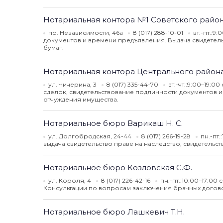
Нотариальная контора №1 Советского райо
пр. Независимости, 46а
8 (017) 288-10-01
вт.-пт.:9
документов и времени предъявления. Выдача свидетель
бумаг.
Нотариальная контора Центрального район
ул. Чичерина, 3
8 (017) 335-44-70
вт.-чт.:9:00–19:0
сделок, свидетельствование подлинности документов и
отчуждения имущества.
Нотариальное бюро Варикаш Н. С.
ул. Долгобродская, 24-44
8 (017) 266-19-28
пн.-пт.
выдача свидетельство праве на наследство, свидетельс
Нотариальное бюро Козловская С.Ф.
ул. Короля, 4
8 (017) 226-42-16
пн.-пт.:10:00–17:00
Консультации по вопросам заключения брачных догово
Нотариальное бюро Лашкевич Т.Н.