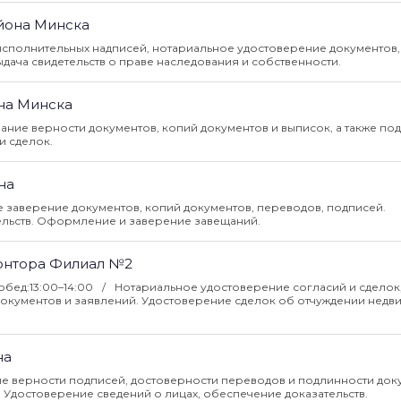
йона Минска
сполнительных надписей, нотариальное удостоверение документов,
дача свидетельств о праве наследования и собственности.
на Минска
ание верности документов, копий документов и выписок, а также по
и сделок.
на
 заверение документов, копий документов, переводов, подписей.
ельств. Оформление и заверение завещаний.
онтора Филиал №2
0 обед:13:00–14:00
Нотариальное удостоверение согласий и сделок
документов и заявлений. Удостоверение сделок об отчуждении недв
на
е верности подписей, достоверности переводов и подлинности док
. Удостоверение сведений о лицах, обеспечение доказательств.