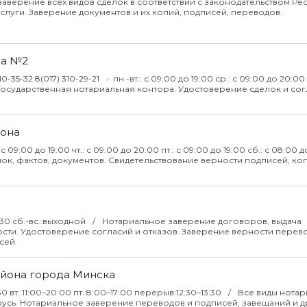
аверение всех видов сделок в соответствии с законодательством Ре
услуги. Заверение документов и их копий, подписей, переводов.
на №2
10-35-32 8(017) 310-29-21
пн.-вт.: с 09:00 до 19:00 ср.: с 09:00 до 20:00 ч
Государственная нотариальная контора. Удостоверение сделок и сог
йона
: с 09:00 до 19:00 чт.: с 09:00 до 20:00 пт.: с 09:00 до 19:00 сб.: с 08:00 д
к, фактов, документов. Свидетельствование верности подписей, ко
4:30 сб.-вс.:выходной
Нотариальное заверение договоров, выдача
ости. Удостоверение согласий и отказов. Заверение верности перев
сей.
айона города Минска
7:30 вт.:11:00–20:00 пт.:8:00–17:00 перерыв:12:30–13:30
Все виды нотар
усь. Нотариальное заверение переводов и подписей, завещаний и д