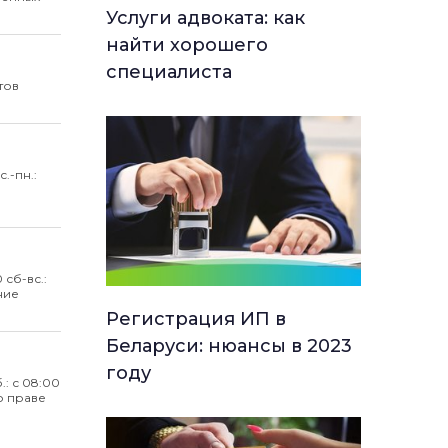
Услуги адвоката: как
найти хорошего
специалиста
тов
с.-пн.:
0 сб-вс.:
ние
Регистрация ИП в
Беларуси: нюансы в 2023
году
б.: с 08:00
о праве