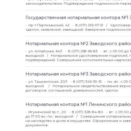
законодательством. Подтверждение подлинности перев
Государственная нотариальная контора №1
пр-т Партизанский, 42
8 (017) 295-97-51
Удостовере
сделок, заявлений, завещаний. Заверение подлинности
Нотариальная контора №2 Заводского райо
ул. Алтайская, 64/1
8 (017) 258-65-83
вт.: с 09:00 до 
выходной
Нотариальное удостоверение подписей, пе
подтверждений. Совершение исполнительных надписей
Нотариальная контора №3 Заводского райо
ул. Ташкентская, 20/1
8 (017) 345-39-15
пн.-вт.: с 09
выходной
Нотариальное свидетельствование верно
договоров, соглашений, доверенностей, сделок.
Нотариальная контора №1 Ленинского райо
Игуменский тр-т., 20
8 (017) 328-84-80
вт.: с 09:00
до 17:00 вс.-пн.: выходной
Совершение нотариальных 
на наследство и долю в имуществе. Оформление и зав
документов.