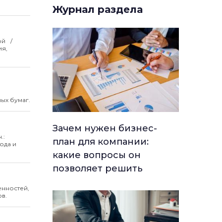
Журнал раздела
ной
ия,
ых бумаг.
Зачем нужен бизнес-
.:
план для компании:
ода и
какие вопросы он
позволяет решить
енностей,
в.