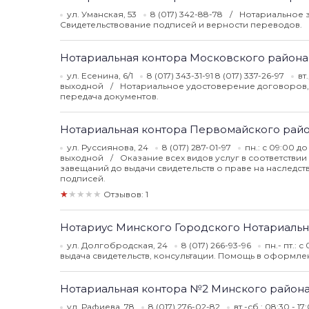
ул. Уманская, 53
8 (017) 342-88-78
Нотариальное з
Свидетельствование подписей и верности переводов.
Нотариальная контора Московского район
ул. Есенина, 6/1
8 (017) 343-31-91 8 (017) 337-26-97
вт
выходной
Нотариальное удостоверение договоров, 
передача документов.
Нотариальная контора Первомайского рай
ул. Руссиянова, 24
8 (017) 287-01-97
пн.: с 09:00 до 
выходной
Оказание всех видов услуг в соответств
завещаний до выдачи свидетельств о праве на наследс
подписей.
★★★★★
Отзывов: 1
Нотариус Минского Городского Нотариальн
ул. Долгобродская, 24
8 (017) 266-93-96
пн.- пт.: 
выдача свидетельств, консультации. Помощь в оформлен
Нотариальная контора №2 Минского район
ул. Рафиева, 78
8 (017) 276-02-82
вт.-сб.: 08:30 - 1