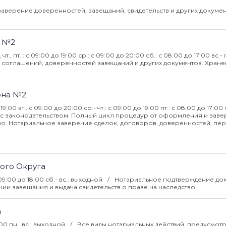
аверение доверенностей, завещаний, свидетельств и других докумен
а №2
., чт., пт. : с 09:00 до 19:00 ср.: с 09:00 до 20:00 сб.: с 08:00 до 17:00 вс.- 
соглашений, доверенностей завещаний и других документов. Хране
она №2
19:00 вт.: с 09:00 до 20:00 ср.- чт.: с 09:00 до 19:00 пт.: с 08:00 до 17:00 с
ии с законодательством. Полный цикл процедур от оформления и зав
тво. Нотариальное заверение сделок, договоров, доверенностей, пе
ого Округа
с 09:00 до 18:00 сб.- вс.: выходной
Нотариальное подтверждение док
ии завещания и выдача свидетельств о праве на наследство.
а
7:00 пн., вс.: выходной
Все виды нотариальных действий, предусмот