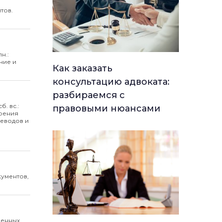
тов.
пн.:
ние и
Как заказать
консультацию адвоката:
разбираемся с
б. вс.:
правовыми нюансами
ерения
реводов и
ументов,
ренных