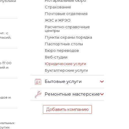
Нотариальные бюро
спублики
Страхование
Почтовые отделения
ЖЭС и ЖРЭО
Расчетно-справочные
центры
т.: с
Пункты охраны порядка
ласий,
Паспортные столы
Бюро переводов
Веб-студии
о 17:00
Юридические услуги
пий и
Бухгалтерские услуги
Бытовые услуги
Ремонтные мастерские
одов и
Добавить компанию
иальных
ругих