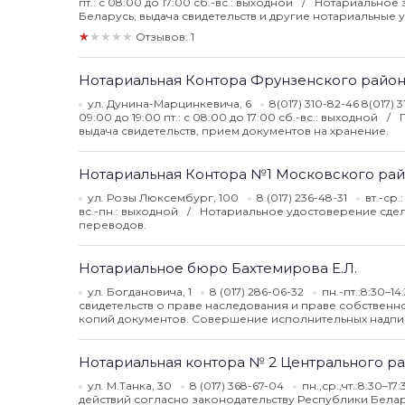
пт.: с 08:00 до 17:00 сб.-вс.: выходной
Нотариальное з
Беларусь, выдача свидетельств и другие нотариальные 
★★★★★
Отзывов: 1
Нотариальная Контора Фрунзенского райо
ул. Дунина-Марцинкевича, 6
8(017) 310-82-46 8(017) 3
09:00 до 19:00 пт.: с 08:00 до 17:00 сб.-вс.: выходной
выдача свидетельств, прием документов на хранение.
Нотариальная Контора №1 Московского ра
ул. Розы Люксембург, 100
8 (017) 236-48-31
вт.-ср.
вс.-пн.: выходной
Нотариальное удостоверение сдело
переводов.
Нотариальное бюро Бахтемирова Е.Л.
ул. Богдановича, 1
8 (017) 286-06-32
пн.-пт.:8:30–1
свидетельств о праве наследования и праве собственн
копий документов. Совершение исполнительных надпи
Нотариальная контора № 2 Центрального р
ул. М.Танка, 30
8 (017) 368-67-04
пн.,ср.,чт.:8:30–1
действий согласно законодательству Республики Белар