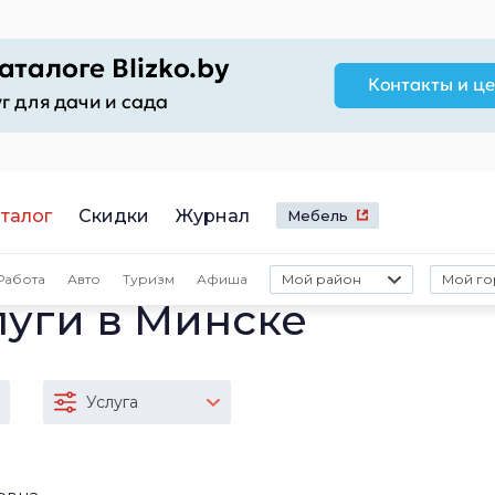
талог
Скидки
Журнал
Мебель
Работа
Авто
Туризм
Афиша
Мой район
Мой го
уги в Минске
Услуга