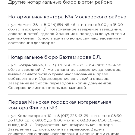
Другие нотариальные бюро в этом районе
Нотариальная контора №4 Московского района
ул. Немига, 38
8(044) 554-45-46
пн.-пт.: с 9.00 до 18.00
сб.-вс.: выходной
Нотариальное заверение завещаний,
доверенностей, сделок. Хранение и передача документов и
ценных бумаг. Консультации по вопросам наследования и
составления договоров.
Нотариальное бюро Бахтемирова Е.Л.
ул. Богдановича, 1
8 (017) 286-06-32
пн.-пт.:8:30–14:30
сб.-вс.:выходной
Нотариальное заверение договоров,
выдача свидетельств о праве наследования и праве
собственности. Удостоверение согласий и отказов.
Заверение верности переводов и копий документов.
Совершение исполнительных надписей.
Первая Минская городская нотариальная
контора Филиал №3
ул. Коллекторная, 10
8 (017) 226-43-29
пн.-вт.: с 08:30
до 17:30 ср.: с 09:00 до 19:00 чт.-пт.: с 08:30 до 17:30 сб.-вс.:
выходной
Государственная нотариальная контора.
Заверение подписей, копий и переводов. Выдача
свидетельств о праве наследования, наложение и снятие