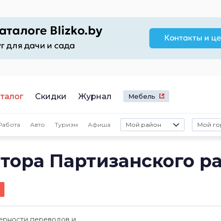
талог
Скидки
Журнал
Мебель
Работа
Авто
Туризм
Афиша
Мой район
Мой го
тора Партизанского р
ерности переводов и