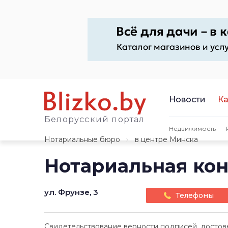
Новости
Ка
Белорусский портал
Недвижимость
Нотариальные бюро
в центре Минска
Нотариальная кон
ул. Фрунзе, 3
Телефоны
Свидетельствование верности подписей, достов