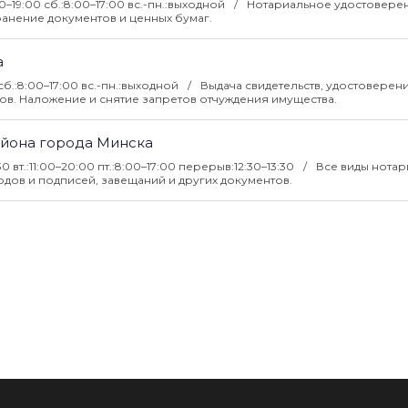
:00–19:00 сб.:8:00–17:00 вс.-пн.:выходной
Нотариальное удостоверен
ранение документов и ценных бумаг.
а
0 сб.:8:00–17:00 вс.-пн.:выходной
Выдача свидетельств, удостоверен
ов. Наложение и снятие запретов отчуждения имущества.
айона города Минска
7:30 вт.:11:00–20:00 пт.:8:00–17:00 перерыв:12:30–13:30
Все виды нотар
дов и подписей, завещаний и других документов.