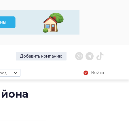
Добавить компанию
Войти
род
айона