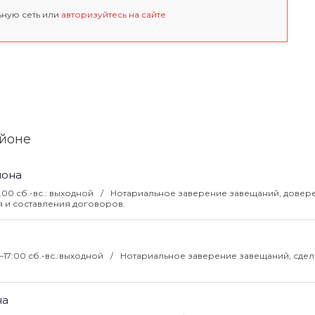
ьную сеть или
авторизуйтесь на сайте
айоне
йона
18.00 сб.-вс.: выходной
Нотариальное заверение завещаний, довере
я и составления договоров.
0–17:00 сб.-вс.:выходной
Нотариальное заверение завещаний, сдело
на