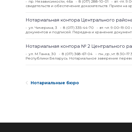
пр. Независимости, 46а
8 (017) 288-10-01
вт.-пт.:9
свидетельств и обеспечение доказательств. Прием на х
Нотариальная контора Центрального район
ул. Чичерина, 3
8 (017) 335-44-70
вт.-чт.:9:00–19:0
документов и подписей. Передача и хранение документ
Нотариальная контора № 2 Центрального р
ул. М.Танка, 30
8 (017) 368-67-04
пн.,ср.,чт.:8:30–1
Республики Беларусь. Нотариальное заверение перево
Нотариальные бюро