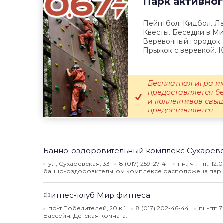
Парк активно
Пейнтбол. Кидбол. Ла
Квесты. Беседки в Ми
Веревочный городок.
Прыжок с веревкой. К
Бесплатная игра и
предоставляется б
и коллективов свыш
предоставляется...
Банно-оздоровительный комплекс Сухарев
ул, Сухаревская, 33
8 (017) 259-27-41
пн., чт.-пт.: 1
банно-оздоровительном комплексе расположена парная
Фитнес-клуб Мир фитнеса
пр-т Победителей, 20 к.1
8 (017) 202-46-44
пн-пт: 
Бассейн. Детская комната.