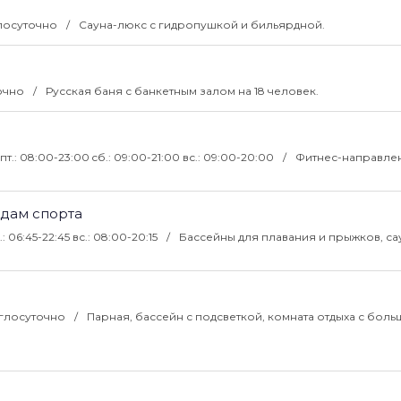
углосуточно
Сауна-люкс с гидропушкой и бильярдной.
точно
Русская баня с банкетным залом на 18 человек.
-пт.: 08:00-23:00 cб.: 09:00-21:00 вс.: 09:00-20:00
Фитнес-направле
дам спорта
.: 06:45-22:45 вс.: 08:00-20:15
Бассейны для плавания и прыжков, са
руглосуточно
Парная, бассейн с подсветкой, комната отдыха с бол