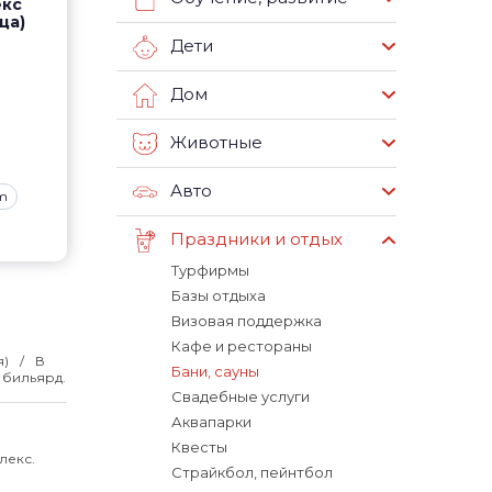
екс
ца)
Дети
Дом
Животные
Авто
am
Праздники и отдых
Турфирмы
Базы отдыха
Визовая поддержка
Кафе и рестораны
я)
В
Бани, сауны
 бильярд.
Свадебные услуги
Аквапарки
Квесты
лекс.
Страйкбол, пейнтбол