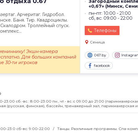
го отдыха
0.67
Загородный компл
«0,67» (Минск, Сени
пн–пт: 10:00 - 21:00
зертаг. Арчеритаг. Гидробол.
сб, вс: 09:00 - 22:00
нске. Баня. Тир. Квадроциклы.
 Скалодром. Троллейный спуск.
Телефоны
омплекс...
Сеница
мениннику! Экшн-камера
067.by
Instagr
есплатно. Для больших компаний
е 30-ти игроков
facebook
о
2:00-23:00 сб.-вс.: 8:00-23:00 пн., чт.- вс.:c 09:00 до 21:00 (парикмахерска
 (русская, финская), бассейн, тренажерный зал, парикмахерская и
7:00-23:0 сб-вс: 9:00-22:00
Танцы. Различные программы. Спа-комп