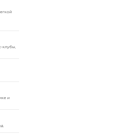
легкой
с-клубы,
ике и
д.