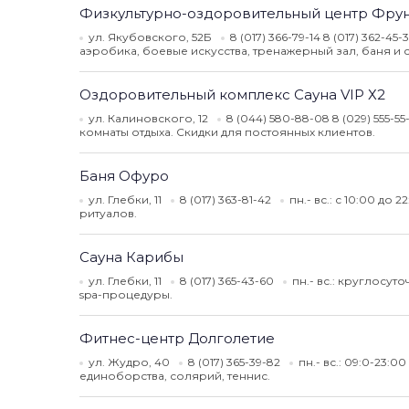
Физкультурно-оздоровительный центр Фру
ул. Якубовского, 52Б
8 (017) 366-79-14 8 (017) 362-45
аэробика, боевые искусства, тренажерный зал, баня и с
Оздоровительный комплекс Сауна VIP Х2
ул. Калиновского, 12
8 (044) 580-88-08 8 (029) 555-5
комнаты отдыха. Скидки для постоянных клиентов.
Баня Офуро
ул. Глебки, 11
8 (017) 363-81-42
пн.- вс.: с 10:00 до 2
ритуалов.
Сауна Карибы
ул. Глебки, 11
8 (017) 365-43-60
пн.- вс.: круглосут
spa-процедуры.
Фитнес-центр Долголетие
ул. Жудро, 40
8 (017) 365-39-82
пн.- вс.: 09:0-23:00
единоборства, солярий, теннис.