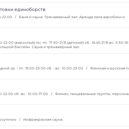
отовки единоборств
до 22.00
Баня и сауна. Тренажерный зал. Аренда зала аэробики и
30-22:00 (взрослый) пн.-пт.: 17:30-21:15 (детский) сб.: 16:45-21:15 вс.: 9:30-16
большой бассейн. Сауна и тренажерный зал.
одной ср. - пт.: 15:00-23:00 сб. - вс.: 10:00-23:00
Финская и русская п
00-22:00 сб.-вс.: 10:00-17:00
Фитнес, танцевальные группы, персон
лосуточно
Инфракрасная сауна.