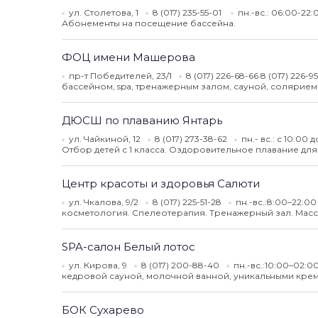
ул. Столетова, 1
8 (017) 235-55-01
пн.-вс.: 06:00-22
Абонементы на посещение бассейна.
ФОЦ имени Машерова
пр-т Победителей, 23/1
8 (017) 226-68-66 8 (017) 226-9
бассейном, spa, тренажерным залом, сауной, солярием
ДЮСШ по плаванию Янтарь
ул. Чайкиной, 12
8 (017) 273-38-62
пн.- вс.: с 10:00 
Отбор детей с 1 класса. Оздоровительное плавание для
Центр красоты и здоровья Салюти
ул. Чкалова, 9/2
8 (017) 225-51-28
пн.-вс.:8:00–22:0
косметология. Спелеотерапия. Тренажерный зал. Масс
SPA-салон Белый лотос
ул. Кирова, 9
8 (017) 200-88-40
пн.-вс.:10:00–02:0
кедровой сауной, молочной ванной, уникальными крем
БОК Сухарево