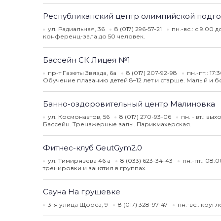
Республиканский центр олимпийской подг
ул. Радиальная, 36
8 (017) 296-57-21
пн.-вс.: с 9.00 
конференц-зала до 50 человек.
Бассейн СК Лицея №1
пр-т Газеты Звязда, 6а
8 (017) 207-92-98
пн.-пт.: 17:
Обучение плаванию детей 8–12 лет и старше. Малый и 
Банно-оздоровительный центр Малиновка
ул. Космонавтов, 56
8 (017) 270-93-06
пн. - вт.: вых
Бассейн. Тренажерные залы. Парикмахерская.
Фитнес-клуб GeutGym2.0
ул. Тимирязева 46 а
8 (033) 623-34-43
пн.-пт.: 08:
тренировки и занятия в группах.
Сауна На грушевке
3-я улица Щорса, 9
8 (017) 328-97-47
пн.-вс.: круг