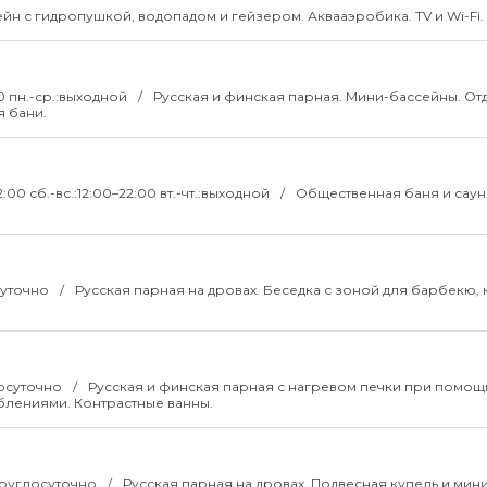
ейн с гидропушкой, водопадом и гейзером. Аквааэробика. TV и Wi-Fi.
00 пн.-ср.:выходной
Русская и финская парная. Мини-бассейны. От
я бани.
22:00 сб.-вс.:12:00–22:00 вт.-чт.:выходной
Общественная баня и саун
осуточно
Русская парная на дровах. Беседка с зоной для барбекю, 
лосуточно
Русская и финская парная с нагревом печки при помощ
лениями. Контрастные ванны.
:круглосуточно
Русская парная на дровах. Подвесная купель и мин