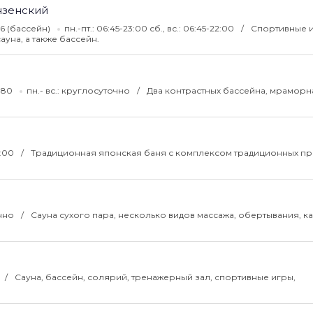
нзенский
-36 (бассейн)
пн.-пт.: 06:45-23:00 сб., вс.: 06:45-22:00
Спортивные и
ауна, а также бассейн.
5-80
пн.- вс.: круглосуточно
Два контрастных бассейна, мраморна
2:00
Традиционная японская баня с комплексом традиционных пр
очно
Сауна сухого пара, несколько видов массажа, обертывания, к
Сауна, бассейн, солярий, тренажерный зал, спортивные игры,