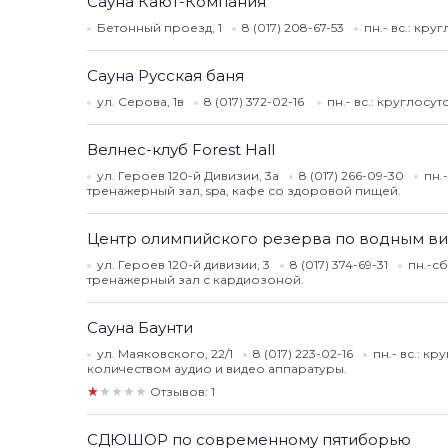
Сауна Кают-Компания
Бетонный проезд, 1
8 (017) 208-67-53
пн.- вс.: кр
Сауна Русская баня
ул. Серова, 1в
8 (017) 372-02-16
пн.- вс.: круглосу
Велнес-клуб Forest Hall
ул. Героев 120-й Дивизии, 3а
8 (017) 266-09-30
пн.
тренажерный зал, spa, кафе со здоровой пищей.
Центр олимпийского резерва по водным ви
ул. Героев 120-й дивизии, 3
8 (017) 374-69-31
пн.-сб
тренажерный зал с кардиозоной.
Сауна Баунти
ул. Маяковского, 22/1
8 (017) 223-02-16
пн.- вс.: к
количеством аудио и видео аппаратуры.
★★★★★
Отзывов: 1
СДЮШОР по современному пятиборью