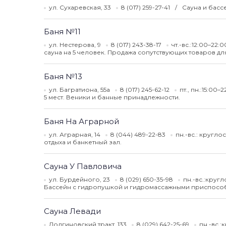
ул. Сухаревская, 33
8 (017) 259-27-41
Сауна и басс
Баня №11
ул. Нестерова, 9
8 (017) 243-38-17
чт.-вс.:12:00–22:
сауна на 5 человек. Продажа сопутствующих товаров дл
Баня №13
ул. Багратиона, 55а
8 (017) 245-62-12
пт., пн.:15:00–
5 мест. Веники и банные принадлежности.
Баня На Аграрной
ул. Аграрная, 14
8 (044) 489-22-83
пн.-вс.: кругл
отдыха и банкетный зал.
Сауна У Павловича
ул. Бурдейного, 23
8 (029) 650-35-98
пн.-вс.:круг
Бассейн с гидропушкой и гидромассажными приспособ
Сауна Левади
Долгиновский тракт, 133
8 (029) 642-25-69
пн.-вс.