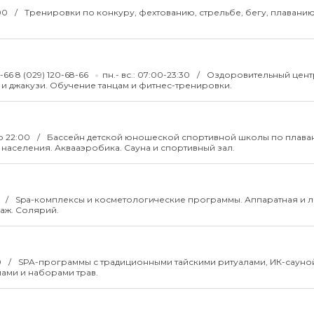
:00
Тренировки по конкуру, фехтованию, стрельбе, бегу, плаванию
5-66 8 (029) 120-68-66
пн.- вс.: 07:00-23:30
Оздоровительный цент
 и джакузи. Обучение танцам и фитнес-тренировки.
до 22:00
Бассейн детской юношеской спортивной школы по плава
 населения. Аквааэробика. Сауна и спортивный зал.
0
Spa-комплексы и косметологические программы. Аппаратная и 
аж. Солярий.
0
SPA-программы с традиционными тайскими ритуалами, ИК-сауно
ами и наборами трав.