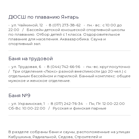
ДЮСШ по плаванию Янтарь
ул. Чайкиной, 12
8 (017) 273-38-62
пн.- вс.: с 10:00 до
22:00
Бассейн детской юношеской спортивной школы
по плаванию. Отбор детей с 1 класса. Оздоровительное
плавание для населения. Аквааэробика. Сауна и
спортивный зал.
Баня на трудовой
ул. Трудовая, 6
8 (044) 742-66-96
пн.-вс.:круглосуточно
Три отделения «Люкс» разной вместимости (до 20 чел.) с
отдельным бассейном и парилкой. Банный комплекс: общее
мужское и женское отделение.
Баня №9
ул. Украинская, 1
8 (017) 242-76-34
Пн, Пт: 12:00-22:00
Сб-Вс: 10:00-22:00
Русская и финская парные
В разделе собраны бани и сауны, расположенные на улицах
Кабушкина, Радиальной, Седова, Строителей и