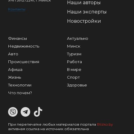
УНП 391272241, г.Минск
Наши авторы
Контакты
Наши эксперты
Новостройки
Финансы
Актуально
Недвижимость
Минск
Авто
Туризм
Происшествия
Работа
Афиша
В мире
Жизнь
Спорт
Технологии
Здоровье
Что почем?
При перепечатке любых материалов портала
Blizko.by
активная ссылка на источник обязательна