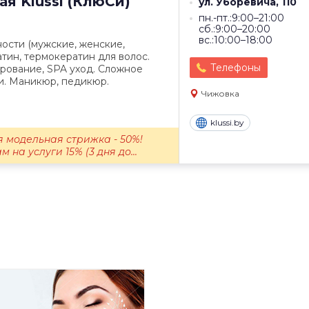
ая
Klussi (КлюСи)
ул. Уборевича, 110
пн.-пт.:9:00–21:00
сб.:9:00–20:00
вс.:10:00–18:00
ости (мужские, женские,
атин, термокератин для волос.
Телефоны
рование, SPA уход. Сложное
и. Маникюр, педикюр.
Чижовка
klussi.by
 модельная стрижка - 50%!
на услуги 15% (3 дня до...