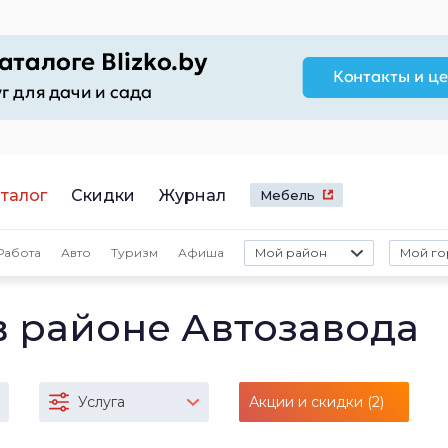
талог
Скидки
Журнал
Мебель
Работа
Авто
Туризм
Афиша
Мой район
Мой го
в районе Автозавода
Услуга
Акции и скидки (2)