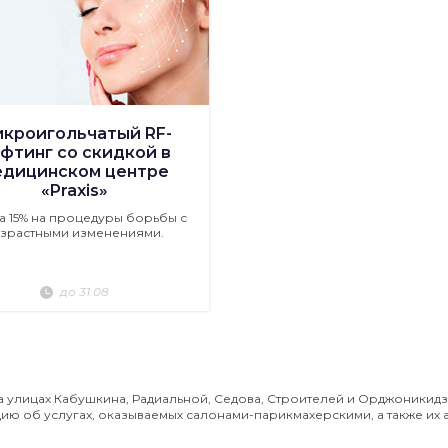
кроигольчатый RF-
фтинг со скидкой в
едицинском центре
«Praxis»
а 15% на процедуры борьбы с
зрастными изменениями.
до 31.08
 улицах Кабушкина, Радиальной, Седова, Строителей и Орджоникидз
ю об услугах, оказываемых салонами-парикмахерскими, а также их 