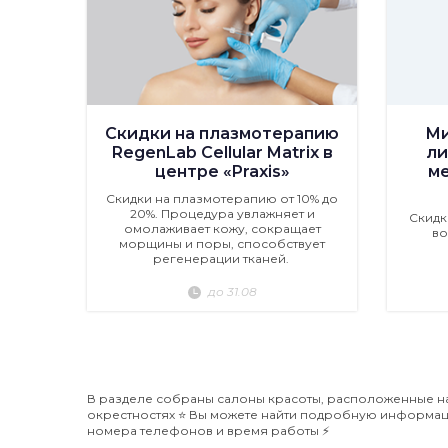
Скидки на плазмотерапию
Ми
RegenLab Cellular Matrix в
ли
центре «Praxis»
м
Скидки на плазмотерапию от 10% до
20%. Процедура увлажняет и
Скидк
омолаживает кожу, сокращает
во
морщины и поры, способствует
регенерации тканей.
до 31.08
В разделе собраны салоны красоты, расположенные на
окрестностях ⭐️ Вы можете найти подробную информаци
номера телефонов и время работы ⚡️