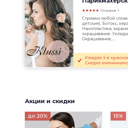
Парикмахерск
★★★★★
Отзывов: 1
Стрижки любой сложн
детские). Ботокс, кер
Нанопластика, экрани
окрашивание. Укладк
Окрашивание,...
Каждая 5-я мужская
Скидка именинникам 
Акции и скидки
до 20%
15%