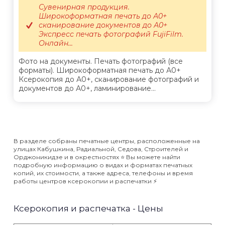
Сувенирная продукция.
Широкоформатная печать до А0+
сканирование документов до А0+
Экспресс печать фотографий FujiFilm.
Онлайн...
Фото на документы. Печать фотографий (все
форматы). Широкоформатная печать до А0+
Ксерокопия до А0+, сканирование фотографий и
документов до А0+, ламинирование...
В разделе собраны печатные центры, расположенные на
улицах Кабушкина, Радиальной, Седова, Строителей и
Орджоникидзе и в окрестностях ⭐️ Вы можете найти
подробную информацию о видах и форматах печатных
копий, их стоимости, а также адреса, телефоны и время
работы центров ксерокопии и распечатки ⚡️
Ксерокопия и распечатка - Цены