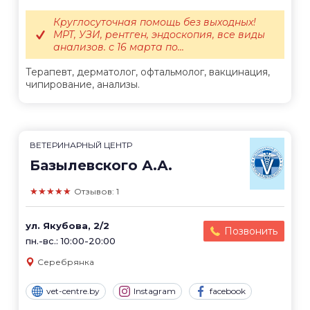
Круглосуточная помощь без выходных!
МРТ, УЗИ, рентген, эндоскопия, все виды
анализов. с 16 марта по...
Терапевт, дерматолог, офтальмолог, вакцинация,
чипирование, анализы.
ВЕТЕРИНАРНЫЙ ЦЕНТР
Базылевского А.А.
★★★★★
Отзывов: 1
ул. Якубова, 2/2
Позвонить
пн.-вс.: 10:00-20:00
Серебрянка
vet-centre.by
Instagram
facebook