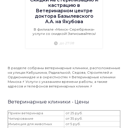
кастрацию в
Ветеринарном центре
доктора Базылевского
А.А. на Якубова
В филиале «Минск-Серебрянка»
услуги со скидкой! Записывайтесь!
до 27.08
В разделе собраны ветеринарные клиники, расположенные
на улицах Кабушкина, Радиальной, Седова, Строителей и
Орджоникидзе и в окрестностях ⭐️ Ветеринарные клиники
Минска ⚡️ Услуги с указанием времени работы, а также
адресов и телефонов ветеринарных клиник ⚡️
Ветеринарные клиники - Цены
Прием ветеринара
от 25 руб.
Чипирование
от 35 руб.
Инъекция для животных
от 5 руб.