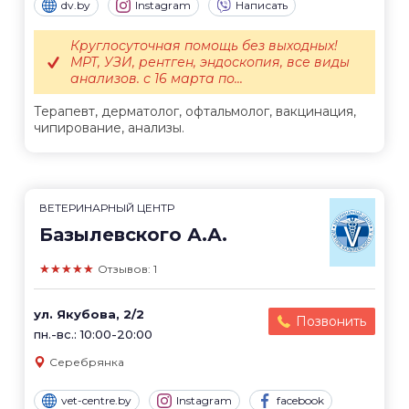
dv.by
Instagram
Написать
Круглосуточная помощь без выходных!
МРТ, УЗИ, рентген, эндоскопия, все виды
анализов. с 16 марта по...
Терапевт, дерматолог, офтальмолог, вакцинация,
чипирование, анализы.
ВЕТЕРИНАРНЫЙ ЦЕНТР
Базылевского А.А.
★★★★★
Отзывов: 1
ул. Якубова, 2/2
Позвонить
пн.-вс.: 10:00-20:00
Серебрянка
vet-centre.by
Instagram
facebook