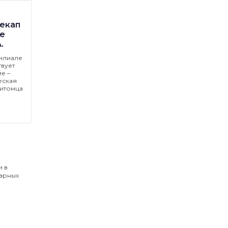
екап
е
.
филиале
вует
е –
еская
питомца
и в
нарных