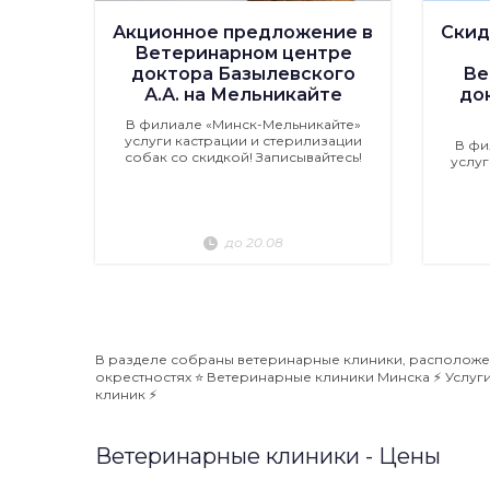
Акционное предложение в
Скид
Ветеринарном центре
доктора Базылевского
Ве
А.А. на Мельникайте
до
В филиале «Минск-Мельникайте»
услуги кастрации и стерилизации
В фи
собак со скидкой! Записывайтесь!
услуг
до 20.08
В разделе собраны ветеринарные клиники, расположен
окрестностях ⭐️ Ветеринарные клиники Минска ⚡️ Услуг
клиник ⚡️
Ветеринарные клиники - Цены