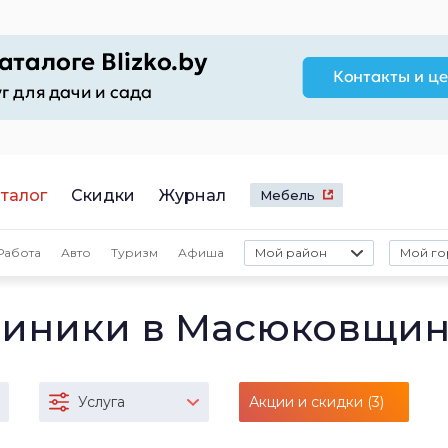
талог
Скидки
Журнал
Мебель
Работа
Авто
Туризм
Афиша
Мой район
Мой го
линики в Масюковщи
Услуга
Акции и скидки (3)