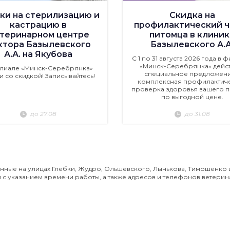
ки на стерилизацию и
Скидка на
кастрацию в
профилактический ч
теринарном центре
питомца в клиник
ктора Базылевского
Базылевского А.А
А.А. на Якубова
С 1 по 31 августа 2026 года в 
«Минск-Серебрянка» дейст
лиале «Минск-Серебрянка»
специальное предложени
и со скидкой! Записывайтесь!
комплексная профилактич
проверка здоровья вашего 
по выгодной цене.
до 27.08
до 31.08
ные на улицах Глебки, Жудро, Ольшевского, Лынькова, Тимошенко 
и с указанием времени работы, а также адресов и телефонов ветери