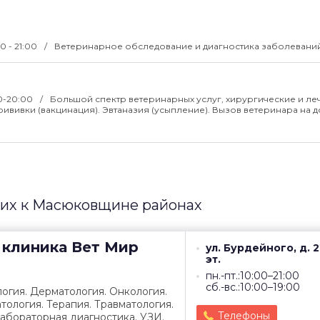
00 - 21:00
Ветеринарное обследование и диагностика заболеваний.
00-20:00
Большой спектр ветеринарных услуг, хирургические и л
вивки (вакцинация). Эвтаназия (усыпление). Вызов ветеринара на д
их к Масюковщине районах
 клиника
Вет Мир
ул. Бурдейного, д. 22
эт.
пн.-пт.:10:00–21:00
сб.-вс.:10:00–19:00
огия. Дерматология. Онкология.
тология. Терапия. Травматология.
Телефоны
Лабораторная диагностика. УЗИ.