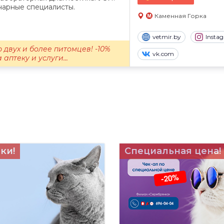
нарные специалисты.
Каменная Горка
vetmir.by
Insta
 двух и более питомцев! -10%
vk.com
 аптеку и услуги...
ки!
Специальная цена!