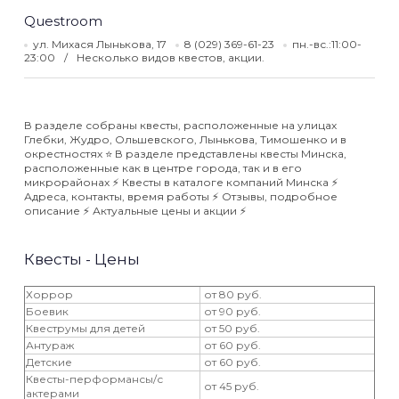
Questroom
ул. Михася Лынькова, 17
8 (029) 369-61-23
пн.-вс.:11:00-
23:00
Несколько видов квестов, акции.
В разделе собраны квесты, расположенные на улицах
Глебки, Жудро, Ольшевского, Лынькова, Тимошенко и в
окрестностях ⭐️ В разделе представлены квесты Минска,
расположенные как в центре города, так и в его
микрорайонах ⚡️ Квесты в каталоге компаний Минска ⚡️
Адреса, контакты, время работы ⚡️ Отзывы, подробное
описание ⚡️ Актуальные цены и акции ⚡️
Квесты - Цены
Хоррор
от 80 руб.
Боевик
от 90 руб.
Квеструмы для детей
от 50 руб.
Антураж
от 60 руб.
Детские
от 60 руб.
Квесты-перформансы/с
от 45 руб.
актерами