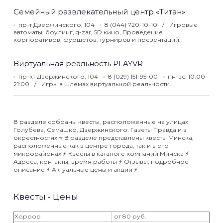
Семейный развлекательный центр «Титан»
пр-т Дзержинского, 104
8 (044) 720-10-10
Игровые
автоматы, боулинг, q-zar, 5D кино, Проведение
корпоративов, фуршетов, турниров и презентаций.
Виртуальная реальность PLAYVR
пр-кт Дзержинского, 104
8 (029) 151-95-00
пн-вс: 10:00-
21:00
Игры в шлемах виртуальной реальности.
В разделе собраны квесты, расположенные на улицах
Голубева, Семашко, Дзержинского, Газеты Правда и в
окрестностях ⭐️ В разделе представлены квесты Минска,
расположенные как в центре города, так и в его
микрорайонах ⚡️ Квесты в каталоге компаний Минска ⚡️
Адреса, контакты, время работы ⚡️ Отзывы, подробное
описание ⚡️ Актуальные цены и акции ⚡️
Квесты - Цены
Хоррор
от 80 руб.