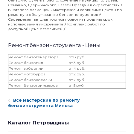
бензоинструмента, расположенные на улицах Голубева,
Семашко, Дзержинского, Газеты Правда и в окрестностях ⭐️
В каталоге размещены мастерские и сервисные центры по
ремонту и обслуживанию бензоинструментов ⚡️
Своевременная диагностика позволит продлить срок
использования инструмента ⚡️ Комплекс работ по
доступной цене с гарантией ⚡️
Ремонт бензоинструмента - Цены
Ремонт бензогенератора
от 8 руб.
Ремонт бензопил
от 3 руб.
Ремонт виброплит
от 4 руб.
Ремонт мотобуров
от 2 руб.
Ремонт бензокосилки
от 7 руб.
Ремонт бензотриммеров
от 5 руб.
Все мастерские по ремонту
бензоинструмента Минска
Каталог Петровщины