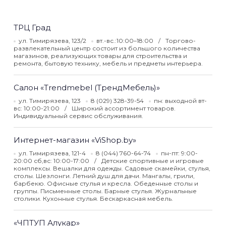
ТРЦ Град
ул. Тимирязева, 123/2
вт.-вс.:10:00–18:00
Торгово-
развлекательный центр состоит из большого количества
магазинов, реализующих товары для строительства и
ремонта, бытовую технику, мебель и предметы интерьера.
Салон «Trendmebel (ТрендМебель)»
ул. Тимирязева, 123
8 (029) 328-39-54
пн: выходной вт-
вс: 10:00-21:00
Широкий ассортимент товаров.
Индивидуальный сервис обслуживания.
Интернет-магазин «ViShop.by»
ул. Тимирязева, 121-4
8 (044) 760-64-74
пн-пт: 9:00-
20:00 сб,вс: 10:00-17:00
Детские спортивные и игровые
комплексы. Вешалки для одежды. Садовые скамейки, стулья,
столы. Шезлонги. Летний душ для дачи. Мангалы, грили,
барбекю. Офисные стулья и кресла. Обеденные столы и
группы. Письменные столы. Барные стулья. Журнальные
столики. Кухонные стулья. Бескаркасная мебель.
«ЧПТУП Алукар»