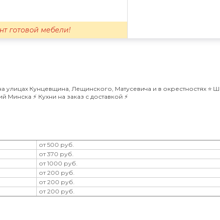
нт готовой мебели!
а улицах Кунцевщина, Лещинского, Матусевича и в окрестностях ⭐️ 
 Минска ⚡️ Кухни на заказ с доставкой ⚡️
от 500 руб.
от 370 руб.
от 1000 руб.
от 200 руб.
от 200 руб.
от 200 руб.