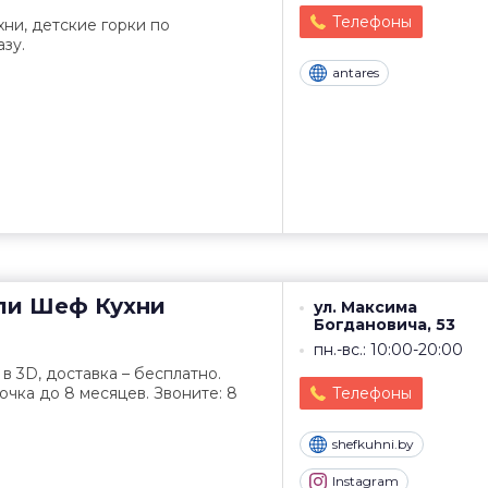
Телефоны
хни, детские горки по
зу.
antares
ли
Шеф Кухни
ул. Максима
Богдановича, 53
пн.-вс.: 10:00-20:00
в 3D, доставка – бесплатно.
чка до 8 месяцев. Звоните: 8
Телефоны
shefkuhni.by
Instagram