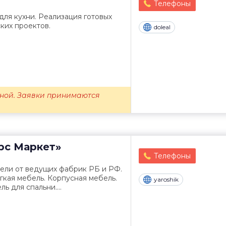
Телефоны
ля кухни. Реализация готовых
ких проектов.
doleal
ной. Заявки принимаются
рс Маркет»
Телефоны
ели от ведущих фабрик РБ и РФ.
гкая мебель. Корпусная мебель.
yaroshik
ь для спальни....