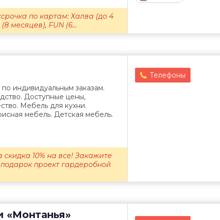
срочка по картам: Халва (до 4
8 месяцев), FUN (6...
Телефоны
 по индивидуальным заказам.
дство. Доступные цены,
ство. Мебель для кухни.
исная мебель. Детская мебель.
 скидка 10% на все! Закажите
 подарок проект гардеробной
и
«Монтанья»