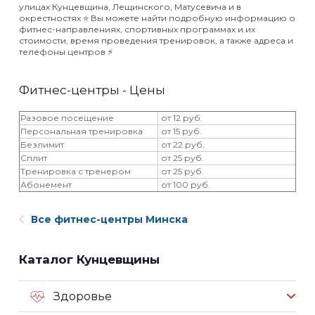
улицах Кунцевщина, Лещинского, Матусевича и в
окрестностях ⭐️ Вы можете найти подробную информацию о
фитнес-направлениях, спортивных программах и их
стоимости, время проведения тренировок, а также адреса и
телефоны центров ⚡️
Фитнес-центры - Цены
Разовое посещение
от 12 руб.
Персональная тренировка
от 15 руб.
Безлимит
от 22 руб.
Сплит
от 25 руб.
Тренировка с тренером
от 25 руб.
Абонемент
от 100 руб.
Все фитнес-центры Минска
Каталог Кунцевщины
Здоровье