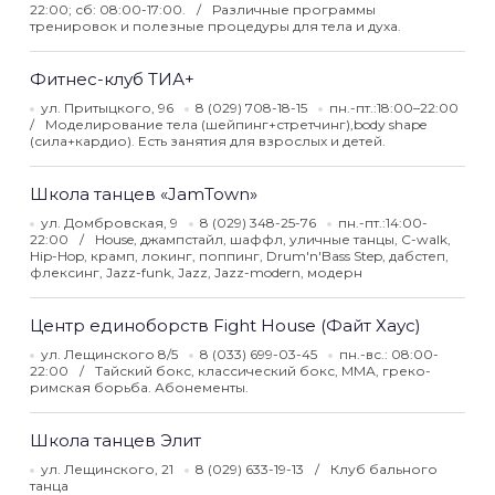
22:00; сб: 08:00-17:00.
Различные программы
тренировок и полезные процедуры для тела и духа.
Фитнес-клуб ТИА+
ул. Притыцкого, 96
8 (029) 708-18-15
пн.-пт.:18:00–22:00
Моделирование тела (шейпинг+стретчинг),body shape
(сила+кардио). Есть занятия для взрослых и детей.
Школа танцев «JamTown»
ул. Домбровская, 9
8 (029) 348-25-76
пн.-пт.:14:00-
22:00
House, джампстайл, шаффл, уличные танцы, C-walk,
Hip-Hop, крамп, локинг, поппинг, Drum'n'Bass Step, дабстеп,
флексинг, Jazz-funk, Jazz, Jazz-modern, модерн
Центр единоборств Fight House (Файт Хаус)
ул. Лещинского 8/5
8 (033) 699-03-45
пн.-вс.: 08:00-
22:00
Тайский бокс, классический бокс, ММА, греко-
римская борьба. Абонементы.
Школа танцев Элит
ул. Лещинского, 21
8 (029) 633-19-13
Клуб бального
танца