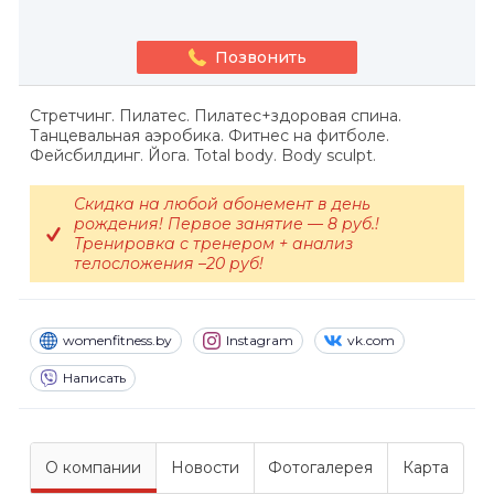
Позвонить
Стретчинг. Пилатес. Пилатес+здоровая спина.
Танцевальная аэробика. Фитнес на фитболе.
Фейсбилдинг. Йога. Total body. Body sculpt.
Скидка на любой абонемент в день
рождения! Первое занятие — 8 руб.!
Тренировка с тренером + анализ
телосложения –20 руб!
womenfitness.by
Instagram
vk.com
Написать
О компании
Новости
Фотогалерея
Карта