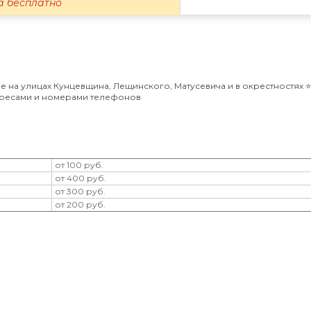
а бесплатно
 на улицах Кунцевщина, Лещинского, Матусевича и в окрестностях ⭐️
адресами и номерами телефонов
от 100 руб.
от 400 руб.
от 300 руб.
от 200 руб.