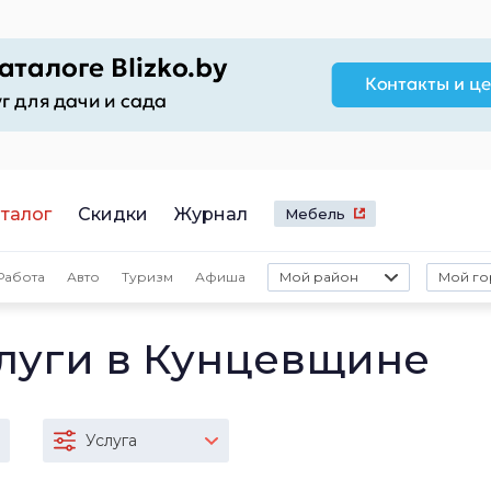
талог
Скидки
Журнал
Мебель
Работа
Авто
Туризм
Афиша
Мой район
Мой го
слуги в Кунцевщине
Услуга